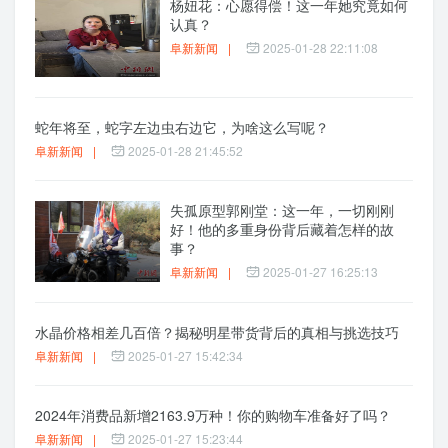
杨妞花：心愿得偿！这一年她究竟如何
认真？
阜新新闻
|
2025-01-28 22:11:08
蛇年将至，蛇字左边虫右边它，为啥这么写呢？
阜新新闻
|
2025-01-28 21:45:52
失孤原型郭刚堂：这一年，一切刚刚
好！他的多重身份背后藏着怎样的故
事？
阜新新闻
|
2025-01-27 16:25:13
水晶价格相差几百倍？揭秘明星带货背后的真相与挑选技巧
阜新新闻
|
2025-01-27 15:42:34
2024年消费品新增2163.9万种！你的购物车准备好了吗？
阜新新闻
|
2025-01-27 15:23:44