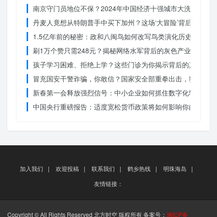
南京守门员地位不保？2024年中国经济十强城市大洗牌
丹麦人竟想从特朗普手中买下加州？这场‘大冒险’背后藏着什
1.5亿年前的秘密：政和八闽鸟如何改写鸟类演化历史？
刷1万个赞只需248元？揭秘网络水军背后的灰色产业链
孩子学习困难、拒绝上学？这些门诊为你揭示背后的真相
冒充国安干警诈骗，你敢信？国家安全部重拳出击，犯罪团伙
新春第一会释放强烈信号：中小企业如何抓住数字化转型的机
中国央行重磅报告：适度宽松货币政策将如何影响你的消费？
加入我们
|
欢迎投稿
|
联系我们
|
鹤乡热线
|
明珠海岛
|
友情链接：
Copyright © All Rights Reserved 北方时空 版权所有 备案号：
湘ICP备