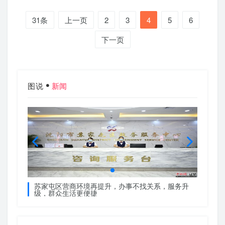
31条
上一页
2
3
4
5
6
下一页
图说
新闻
服务升
苏家屯区营商环境再提升，办事不找关系，服务升
苏家屯
级，群众生活更便捷
级，群