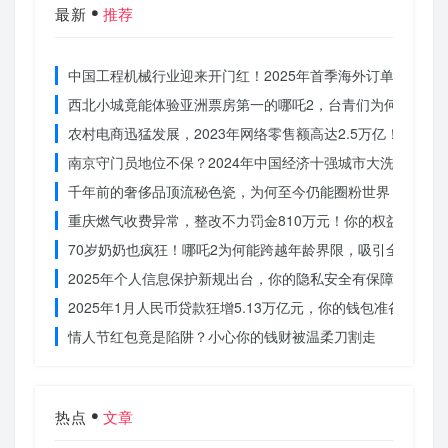
最新
推荐
中国工程机械行业迎来开门红！2025年首季海外订单激增，
西北小城竟能体验亚洲票房第一的哪吒2，台青们为何如此惊
农村电商迅猛发展，2023年网络零售额高达2.5万亿！你还在
南京守门员地位不保？2024年中国经济十强城市大洗牌
千年前的奢侈品顶流秘色瓷，为何至今仍能圈粉世界？揭秘其
重庆燃气收费异常，整改不力罚金810万元！你的权益被侵犯
70岁奶奶也疯狂！哪吒2为何能跨越年龄界限，吸引全民观影
2025年个人信息保护新规出台，你的隐私安全有保障了吗？
2025年1月人民币贷款狂增5.13万亿元，你的钱包准备好了吗
情人节红包竟是陷阱？小心你的钱财被温柔刀割走
热点
文章