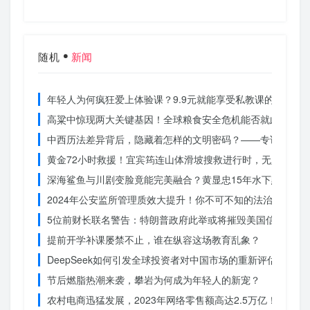
随机
新闻
年轻人为何疯狂爱上体验课？9.9元就能享受私教课的秘密
高粱中惊现两大关键基因！全球粮食安全危机能否就此终结？
中西历法差异背后，隐藏着怎样的文明密码？——专访南京大
黄金72小时救援！宜宾筠连山体滑坡搜救进行时，无人机遥
深海鲨鱼与川剧变脸竟能完美融合？黄显忠15年水下默剧惊
2024年公安监所管理质效大提升！你不可不知的法治文明新
5位前财长联名警告：特朗普政府此举或将摧毁美国信誉？
提前开学补课屡禁不止，谁在纵容这场教育乱象？
DeepSeek如何引发全球投资者对中国市场的重新评估？
节后燃脂热潮来袭，攀岩为何成为年轻人的新宠？
农村电商迅猛发展，2023年网络零售额高达2.5万亿！你还在