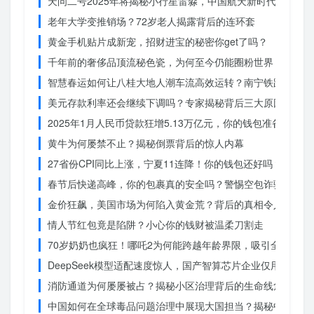
天问二号2025年将揭秘小行星雷淼，中国航天新时代即将开
老年大学变推销场？72岁老人揭露背后的连环套
黄金手机贴片成新宠，招财进宝的秘密你get了吗？
千年前的奢侈品顶流秘色瓷，为何至今仍能圈粉世界？揭秘其
智慧春运如何让八桂大地人潮车流高效运转？南宁铁路枢纽的
美元存款利率还会继续下调吗？专家揭秘背后三大原因
2025年1月人民币贷款狂增5.13万亿元，你的钱包准备好了吗
黄牛为何屡禁不止？揭秘倒票背后的惊人内幕
27省份CPI同比上涨，宁夏11连降！你的钱包还好吗？
春节后快递高峰，你的包裹真的安全吗？警惕空包诈骗
金价狂飙，美国市场为何陷入黄金荒？背后的真相令人
情人节红包竟是陷阱？小心你的钱财被温柔刀割走
70岁奶奶也疯狂！哪吒2为何能跨越年龄界限，吸引全民观影
DeepSeek模型适配速度惊人，国产智算芯片企业仅用一周
消防通道为何屡屡被占？揭秘小区治理背后的生命线危机
中国如何在全球毒品问题治理中展现大国担当？揭秘中国方案