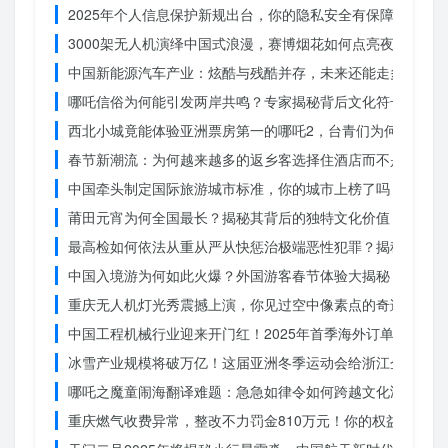
2025年个人信息保护新规出台，你的隐私安全有保障了吗？
3000架无人机演绎中国式浪漫，赛博烟花如何点亮夜空？
中国新能源汽车产业：炫酷与残酷并存，未来还能走多远？
哪吒信俗为何能引发两岸共鸣？专家揭秘背后文化符号的力量
西北小城竟能体验亚洲票房第一的哪吒2，台青们为何如此惊
春节新潮流：为何越来越多的返乡客选择住酒店而不是家里？
中国牵头制定国际旅游城市标准，你的城市上榜了吗？
莆田元宵为何全国最长？揭秘其背后的独特文化价值
最高检如何依法从重从严从快惩治极端恶性犯罪？揭秘重大案
中国入境游为何如此火爆？外国游客春节体验大揭秘
重庆无人机灯光秀震撼上演，你见过空中像素点的奇迹吗？
中国工程机械行业迎来开门红！2025年首季海外订单激增，
冰雪产业规模将破万亿！这届亚洲冬季运动会给浙江企业带来
哪吒之魔童闹海翻译难题：急急如律令如何跨越文化鸿沟？
重庆燃气收费异常，整改不力罚金810万元！你的权益被侵犯