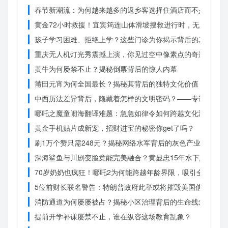
春节新潮流：为何越来越多的返乡客选择住酒店而不是家里？
黄金72小时救援！宜宾筠连山体滑坡搜救进行时，无人机遥
孩子学习困难、拒绝上学？这些门诊为你揭示背后的真相
重庆无人机灯光秀震撼上演，你见过空中像素点的奇迹吗？
黄牛为何屡禁不止？揭秘倒票背后的惊人内幕
莆田元宵为何全国最长？揭秘其背后的独特文化价值
中西历法差异背后，隐藏着怎样的文明密码？——专访南京大
哪吒之魔童闹海翻译难题：急急如律令如何跨越文化鸿沟？
黄金手机贴片成新宠，招财进宝的秘密你get了吗？
刷1万个赞只需248元？揭秘网络水军背后的灰色产业链
深海鲨鱼与川剧变脸竟能完美融合？黄显忠15年水下默剧惊
70岁奶奶也疯狂！哪吒2为何能跨越年龄界限，吸引全民观影
5位前财长联名警告：特朗普政府此举或将摧毁美国信誉？
消防通道为何屡屡被占？揭秘小区治理背后的生命线危机
提前开学补课屡禁不止，谁在纵容这场教育乱象？