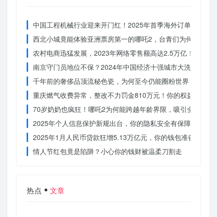
中国工程机械行业迎来开门红！2025年首季海外订单激增，
西北小城竟能体验亚洲票房第一的哪吒2，台青们为何如此惊
农村电商迅猛发展，2023年网络零售额高达2.5万亿！你还在
南京守门员地位不保？2024年中国经济十强城市大洗牌
千年前的奢侈品顶流秘色瓷，为何至今仍能圈粉世界？揭秘其
重庆燃气收费异常，整改不力罚金810万元！你的权益被侵犯
70岁奶奶也疯狂！哪吒2为何能跨越年龄界限，吸引全民观影
2025年个人信息保护新规出台，你的隐私安全有保障了吗？
2025年1月人民币贷款狂增5.13万亿元，你的钱包准备好了吗
情人节红包竟是陷阱？小心你的钱财被温柔刀割走
热点
文章