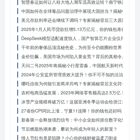
智慧春运如何让八桂大地人潮车流高效运转？南宁铁路枢纽的
中国如何在全球毒品问题治理中展现大国担当？揭秘中国方案
美元存款利率还会继续下调吗？专家揭秘背后三大原因
2025年1月人民币贷款狂增5.13万亿元，你的钱包准备好了吗
DeepSeek模型适配速度惊人，国产智算芯片企业仅用一周
千年前的奢侈品顶流秘色瓷，为何至今仍能圈粉世界？揭秘其
金价狂飙，美国市场为何陷入黄金荒？背后的真相令人
天问二号2025年将揭秘小行星雷淼，中国航天新时代即将开
2024年公安监所管理质效大提升！你不可不知的法治文明新
哪吒信俗为何能引发两岸共鸣？专家揭秘背后文化符号的力量
农村电商迅猛发展，2023年网络零售额高达2.5万亿！你还在
冰雪产业规模将破万亿！这届亚洲冬季运动会给浙江企业带来
27省份CPI同比上涨，宁夏11连降！你的钱包还好吗？
新春第一会释放强烈信号：中小企业如何抓住数字化转型的机
节后燃脂热潮来袭，攀岩为何成为年轻人的新宠？
情人节红包竟是陷阱？小心你的钱财被温柔刀割走