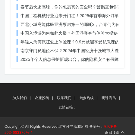
春节后快递高峰，你的包裹真的安全吗？警惕空包诈骗
中国工程机械行业迎来开门红！2025年首季海外订单激增，
西北小城竟能体验亚洲票房第一的哪吒2，台青们为何如此惊
中国入境游为何如此火爆？外国游客春节体验大揭秘
年轻人为何疯狂爱上体验课？9.9元就能享受私教课的秘密
南京守门员地位不保？2024年中国经济十强城市大洗牌
2025年个人信息保护新规出台，你的隐私安全有保障了吗？
加入我们
|
欢迎投稿
|
联系我们
|
鹤乡热线
|
明珠海岛
|
友情链接：
Copyright © All Rights Reserved 北方时空 版权所有 备案号：
湘ICP备
2024083370号-4
返回顶部