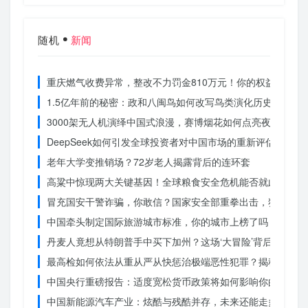
随机
新闻
重庆燃气收费异常，整改不力罚金810万元！你的权益被侵犯
1.5亿年前的秘密：政和八闽鸟如何改写鸟类演化历史？
3000架无人机演绎中国式浪漫，赛博烟花如何点亮夜空？
DeepSeek如何引发全球投资者对中国市场的重新评估？
老年大学变推销场？72岁老人揭露背后的连环套
高粱中惊现两大关键基因！全球粮食安全危机能否就此终结？
冒充国安干警诈骗，你敢信？国家安全部重拳出击，犯罪团伙
中国牵头制定国际旅游城市标准，你的城市上榜了吗？
丹麦人竟想从特朗普手中买下加州？这场‘大冒险’背后藏着什
最高检如何依法从重从严从快惩治极端恶性犯罪？揭秘重大案
中国央行重磅报告：适度宽松货币政策将如何影响你的消费？
中国新能源汽车产业：炫酷与残酷并存，未来还能走多远？