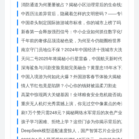
消防通道为何屡屡被占？揭秘小区治理背后的生命线危机
中西历法差异背后，隐藏着怎样的文明密码？——专访南京大
中国牵头制定国际旅游城市标准，你的城市上榜了吗？
新春第一会释放强烈信号：中小企业如何抓住数字化转型的机
千年前的奢侈品顶流秘色瓷，为何至今仍能圈粉世界？揭秘其
南京守门员地位不保？2024年中国经济十强城市大洗牌
天问二号2025年将揭秘小行星雷淼，中国航天新时代即将开
深海鲨鱼与川剧变脸竟能完美融合？黄显忠15年水下默剧惊
中国入境游为何如此火爆？外国游客春节体验大揭秘
情人节红包竟是陷阱？小心你的钱财被温柔刀割走
高粱中惊现两大关键基因！全球粮食安全危机能否就此终结？
重庆无人机灯光秀震撼上演，你见过空中像素点的奇迹吗？
刷1万个赞只需248元？揭秘网络水军背后的灰色产业链
孩子学习困难、拒绝上学？这些门诊为你揭示背后的真相
DeepSeek模型适配速度惊人，国产智算芯片企业仅用一周