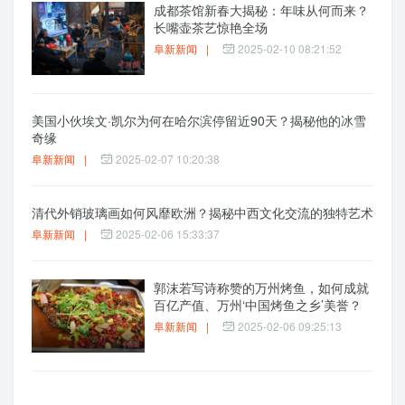
成都茶馆新春大揭秘：年味从何而来？
长嘴壶茶艺惊艳全场
阜新新闻
|
2025-02-10 08:21:52
美国小伙埃文·凯尔为何在哈尔滨停留近90天？揭秘他的冰雪
奇缘
阜新新闻
|
2025-02-07 10:20:38
清代外销玻璃画如何风靡欧洲？揭秘中西文化交流的独特艺术
阜新新闻
|
2025-02-06 15:33:37
郭沫若写诗称赞的万州烤鱼，如何成就
百亿产值、万州‘中国烤鱼之乡’美誉？
阜新新闻
|
2025-02-06 09:25:13