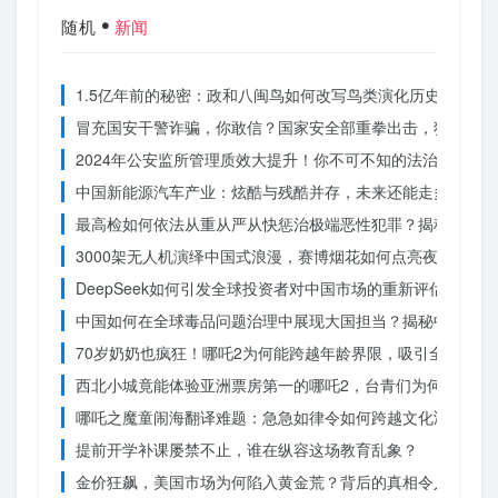
随机
新闻
1.5亿年前的秘密：政和八闽鸟如何改写鸟类演化历史？
冒充国安干警诈骗，你敢信？国家安全部重拳出击，犯罪团伙
2024年公安监所管理质效大提升！你不可不知的法治文明新
中国新能源汽车产业：炫酷与残酷并存，未来还能走多远？
最高检如何依法从重从严从快惩治极端恶性犯罪？揭秘重大案
3000架无人机演绎中国式浪漫，赛博烟花如何点亮夜空？
DeepSeek如何引发全球投资者对中国市场的重新评估？
中国如何在全球毒品问题治理中展现大国担当？揭秘中国方案
70岁奶奶也疯狂！哪吒2为何能跨越年龄界限，吸引全民观影
西北小城竟能体验亚洲票房第一的哪吒2，台青们为何如此惊
哪吒之魔童闹海翻译难题：急急如律令如何跨越文化鸿沟？
提前开学补课屡禁不止，谁在纵容这场教育乱象？
金价狂飙，美国市场为何陷入黄金荒？背后的真相令人