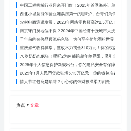
中国工程机械行业迎来开门红！2025年首季海外订单激增，
西北小城竟能体验亚洲票房第一的哪吒2，台青们为何如此惊
农村电商迅猛发展，2023年网络零售额高达2.5万亿！你还在
南京守门员地位不保？2024年中国经济十强城市大洗牌
千年前的奢侈品顶流秘色瓷，为何至今仍能圈粉世界？揭秘其
重庆燃气收费异常，整改不力罚金810万元！你的权益被侵犯
70岁奶奶也疯狂！哪吒2为何能跨越年龄界限，吸引全民观影
2025年个人信息保护新规出台，你的隐私安全有保障了吗？
2025年1月人民币贷款狂增5.13万亿元，你的钱包准备好了吗
情人节红包竟是陷阱？小心你的钱财被温柔刀割走
热点
文章