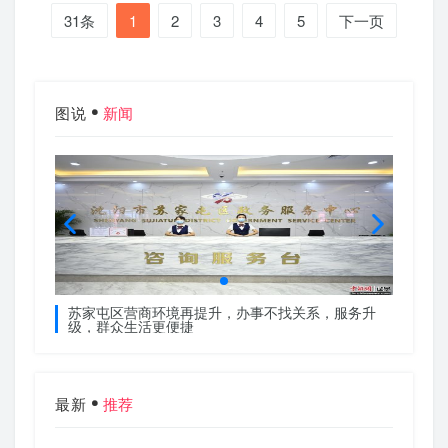
31条
1
2
3
4
5
下一页
图说
新闻
服务升
苏家屯区营商环境再提升，办事不找关系，服务升
苏家屯
级，群众生活更便捷
级，群
最新
推荐