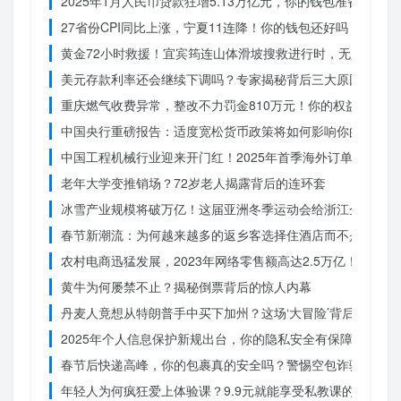
2025年1月人民币贷款狂增5.13万亿元，你的钱包准备好了吗
27省份CPI同比上涨，宁夏11连降！你的钱包还好吗？
黄金72小时救援！宜宾筠连山体滑坡搜救进行时，无人机遥
美元存款利率还会继续下调吗？专家揭秘背后三大原因
重庆燃气收费异常，整改不力罚金810万元！你的权益被侵犯
中国央行重磅报告：适度宽松货币政策将如何影响你的消费？
中国工程机械行业迎来开门红！2025年首季海外订单激增，
老年大学变推销场？72岁老人揭露背后的连环套
冰雪产业规模将破万亿！这届亚洲冬季运动会给浙江企业带来
春节新潮流：为何越来越多的返乡客选择住酒店而不是家里？
农村电商迅猛发展，2023年网络零售额高达2.5万亿！你还在
黄牛为何屡禁不止？揭秘倒票背后的惊人内幕
丹麦人竟想从特朗普手中买下加州？这场‘大冒险’背后藏着什
2025年个人信息保护新规出台，你的隐私安全有保障了吗？
春节后快递高峰，你的包裹真的安全吗？警惕空包诈骗
年轻人为何疯狂爱上体验课？9.9元就能享受私教课的秘密