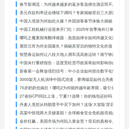
春节新潮流：为何越来越多的返乡客选择住酒店而不是家里？
美元存款利率还会继续下调吗？专家揭秘背后三大原因
中国入境游为何如此火爆？外国游客春节体验大揭秘
中国工程机械行业迎来开门红！2025年首季海外订单激增，
哪吒之魔童闹海翻译难题：急急如律令如何跨越文化鸿沟？
莆田元宵为何全国最长？揭秘其背后的独特文化价值
智慧春运如何让八桂大地人潮车流高效运转？南宁铁路枢纽的
中国央行重磅报告：适度宽松货币政策将如何影响你的消费？
新春第一会释放强烈信号：中小企业如何抓住数字化转型的机
3000架无人机演绎中国式浪漫，赛博烟花如何点亮夜空？
70岁奶奶也疯狂！哪吒2为何能跨越年龄界限，吸引全民观影
27省份CPI同比上涨，宁夏11连降！你的钱包还好吗？
丹麦人竟想从特朗普手中买下加州？这场‘大冒险’背后藏着什
高粱中惊现两大关键基因！全球粮食安全危机能否就此终结？
金价狂飙，美国市场为何陷入黄金荒？背后的真相令人