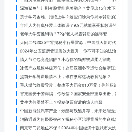
深海鲨鱼与川剧变脸竟能完美融合？黄显忠15年水下默剧惊
孩子学习困难、拒绝上学？这些门诊为你揭示背后的真相
年轻人为何疯狂爱上体验课？9.9元就能享受私教课的秘密
老年大学变推销场？72岁老人揭露背后的连环套
天问二号2025年将揭秘小行星雷淼，中国航天新时代即将开
2024年公安监所管理质效大提升！你不可不知的法治文明新
情人节红包竟是陷阱？小心你的钱财被温柔刀割走
冰雪产业规模将破万亿！这届亚洲冬季运动会给浙江企业带来
提前开学补课屡禁不止，谁在纵容这场教育乱象？
重庆燃气收费异常，整改不力罚金810万元！你的权益被侵犯
冒充国安干警诈骗，你敢信？国家安全部重拳出击，犯罪团伙
黄牛为何屡禁不止？揭秘倒票背后的惊人内幕
中国新能源汽车产业：炫酷与残酷并存，未来还能走多远？
消防通道为何屡屡被占？揭秘小区治理背后的生命线危机
南京守门员地位不保？2024年中国经济十强城市大洗牌