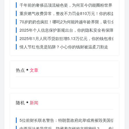
千年前的奢侈品顶流秘色瓷，为何至今仍能圈粉世界？揭秘其
重庆燃气收费异常，整改不力罚金810万元！你的权益被侵犯
70岁奶奶也疯狂！哪吒2为何能跨越年龄界限，吸引全民观影
2025年个人信息保护新规出台，你的隐私安全有保障了吗？
2025年1月人民币贷款狂增5.13万亿元，你的钱包准备好了吗
情人节红包竟是陷阱？小心你的钱财被温柔刀割走
热点
文章
随机
新闻
5位前财长联名警告：特朗普政府此举或将摧毁美国信誉？
中西历法差异背后，隐藏着怎样的文明密码？——专访南京大