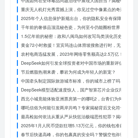
中国如何在全球毒品问题治理中展现大国担当？揭秘中国方案
重庆无人机灯光秀震撼上演，你见过空中像素点的奇迹吗？
2025年个人信息保护新规出台，你的隐私安全有保障了吗？
千年前的奢侈品顶流秘色瓷，为何至今仍能圈粉世界？揭秘其
1.5亿年前的秘密：政和八闽鸟如何改写鸟类演化历史？
黄金72小时救援！宜宾筠连山体滑坡搜救进行时，无人机遥
农村电商迅猛发展，2023年网络零售额高达2.5万亿！你还在
DeepSeek如何引发全球投资者对中国市场的重新评估？
节后燃脂热潮来袭，攀岩为何成为年轻人的新宠？
中国牵头制定国际旅游城市标准，你的城市上榜了吗？
DeepSeek模型适配速度惊人，国产智算芯片企业仅用一周
西北小城竟能体验亚洲票房第一的哪吒2，台青们为何如此惊
哪吒信俗为何能引发两岸共鸣？专家揭秘背后文化符号的力量
最高检如何依法从重从严从快惩治极端恶性犯罪？揭秘重大案
2025年1月人民币贷款狂增5.13万亿元，你的钱包准备好了吗
春节后快递高峰，你的包裹真的安全吗？警惕空包诈骗