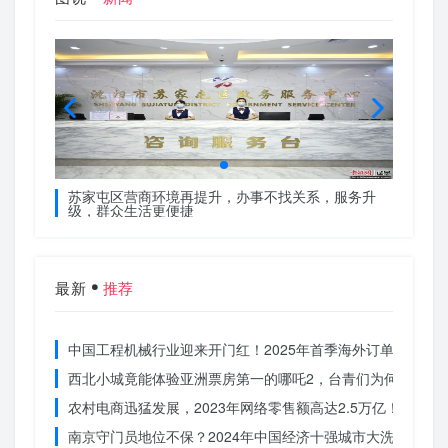
服务升
苏家屯区营商环境再提升，办事不找关系，服务升
苏家屯
级，群众生活更便捷
级，群
最新
推荐
中国工程机械行业迎来开门红！2025年首季海外订单激增，
西北小城竟能体验亚洲票房第一的哪吒2，台青们为何如此惊
农村电商迅猛发展，2023年网络零售额高达2.5万亿！你还在
南京守门员地位不保？2024年中国经济十强城市大洗牌