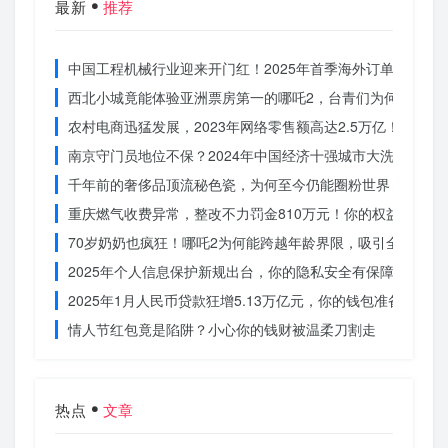
最新
推荐
中国工程机械行业迎来开门红！2025年首季海外订单激增，
西北小城竟能体验亚洲票房第一的哪吒2，台青们为何如此惊
农村电商迅猛发展，2023年网络零售额高达2.5万亿！你还在
南京守门员地位不保？2024年中国经济十强城市大洗牌
千年前的奢侈品顶流秘色瓷，为何至今仍能圈粉世界？揭秘其
重庆燃气收费异常，整改不力罚金810万元！你的权益被侵犯
70岁奶奶也疯狂！哪吒2为何能跨越年龄界限，吸引全民观影
2025年个人信息保护新规出台，你的隐私安全有保障了吗？
2025年1月人民币贷款狂增5.13万亿元，你的钱包准备好了吗
情人节红包竟是陷阱？小心你的钱财被温柔刀割走
热点
文章