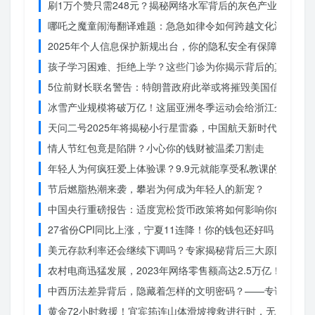
刷1万个赞只需248元？揭秘网络水军背后的灰色产业链
哪吒之魔童闹海翻译难题：急急如律令如何跨越文化鸿沟？
2025年个人信息保护新规出台，你的隐私安全有保障了吗？
孩子学习困难、拒绝上学？这些门诊为你揭示背后的真相
5位前财长联名警告：特朗普政府此举或将摧毁美国信誉？
冰雪产业规模将破万亿！这届亚洲冬季运动会给浙江企业带来
天问二号2025年将揭秘小行星雷淼，中国航天新时代即将开
情人节红包竟是陷阱？小心你的钱财被温柔刀割走
年轻人为何疯狂爱上体验课？9.9元就能享受私教课的秘密
节后燃脂热潮来袭，攀岩为何成为年轻人的新宠？
中国央行重磅报告：适度宽松货币政策将如何影响你的消费？
27省份CPI同比上涨，宁夏11连降！你的钱包还好吗？
美元存款利率还会继续下调吗？专家揭秘背后三大原因
农村电商迅猛发展，2023年网络零售额高达2.5万亿！你还在
中西历法差异背后，隐藏着怎样的文明密码？——专访南京大
黄金72小时救援！宜宾筠连山体滑坡搜救进行时，无人机遥