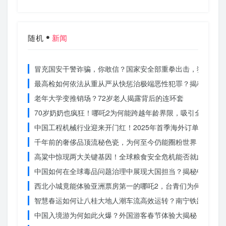
随机
新闻
冒充国安干警诈骗，你敢信？国家安全部重拳出击，犯罪团伙
最高检如何依法从重从严从快惩治极端恶性犯罪？揭秘重大案
老年大学变推销场？72岁老人揭露背后的连环套
70岁奶奶也疯狂！哪吒2为何能跨越年龄界限，吸引全民观影
中国工程机械行业迎来开门红！2025年首季海外订单激增，
千年前的奢侈品顶流秘色瓷，为何至今仍能圈粉世界？揭秘其
高粱中惊现两大关键基因！全球粮食安全危机能否就此终结？
中国如何在全球毒品问题治理中展现大国担当？揭秘中国方案
西北小城竟能体验亚洲票房第一的哪吒2，台青们为何如此惊
智慧春运如何让八桂大地人潮车流高效运转？南宁铁路枢纽的
中国入境游为何如此火爆？外国游客春节体验大揭秘