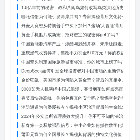
1.5亿年前的秘密：政和八闽鸟如何改写鸟类演化历史？
哪吒信俗为何能引发两岸共鸣？专家揭秘背后文化符号的力量
丹麦人竟想从特朗普手中买下加州？这场‘大冒险’背后藏着什
黄金手机贴片成新宠，招财进宝的秘密你get了吗？
中国新能源汽车产业：炫酷与残酷并存，未来还能走多远？
重庆燃气收费异常，整改不力罚金810万元！你的权益被侵犯
中国牵头制定国际旅游城市标准，你的城市上榜了吗？
DeepSeek如何引发全球投资者对中国市场的重新评估？
金价狂飙，美国市场为何陷入黄金荒？背后的真相令人
3000架无人机演绎中国式浪漫，赛博烟花如何点亮夜空？
春节后快递高峰，你的包裹真的安全吗？警惕空包诈骗
消防通道为何屡屡被占？揭秘小区治理背后的生命线危机
2024年公安监所管理质效大提升！你不可不知的法治文明新
新春第一会释放强烈信号：中小企业如何抓住数字化转型的机
莆田元宵为何全国最长？揭秘其背后的独特文化价值