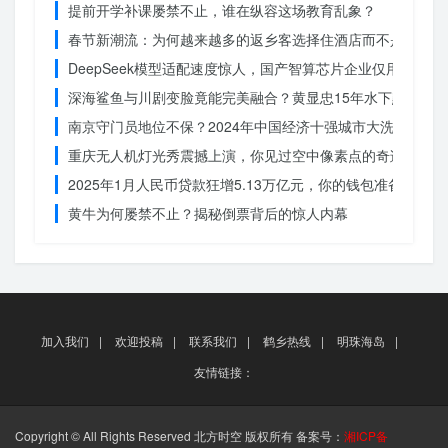
提前开学补课屡禁不止，谁在纵容这场教育乱象？
春节新潮流：为何越来越多的返乡客选择住酒店而不是家里？
DeepSeek模型适配速度惊人，国产智算芯片企业仅用一周
深海鲨鱼与川剧变脸竟能完美融合？黄显忠15年水下默剧惊
南京守门员地位不保？2024年中国经济十强城市大洗牌
重庆无人机灯光秀震撼上演，你见过空中像素点的奇迹吗？
2025年1月人民币贷款狂增5.13万亿元，你的钱包准备好了吗
黄牛为何屡禁不止？揭秘倒票背后的惊人内幕
加入我们
|
欢迎投稿
|
联系我们
|
鹤乡热线
|
明珠海岛
|
友情链接：
Copyright © All Rights Reserved 北方时空 版权所有 备案号：
湘ICP备