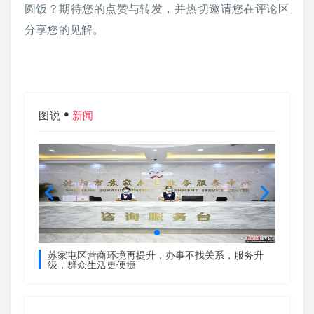
圆饭？期待您的点赞与转发，并热切邀请您在评论区
分享您的见解。
图说
新闻
服务升
苏家屯区营商环境再提升，办事不找关系，服务升
苏家屯
级，群众生活更便捷
级，群