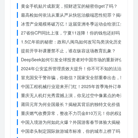
黄金手机贴片成新宠，招财进宝的秘密你get了吗？
最高检如何依法从重从严从快惩治极端恶性犯罪？揭秘重大案
冰雪产业规模将破万亿！这届亚洲冬季运动会给浙江企业带来
27省份CPI同比上涨，宁夏11连降！你的钱包还好吗？
1.5亿年前的秘密：政和八闽鸟如何改写鸟类演化历史？
提前开学补课屡禁不止，谁在纵容这场教育乱象？
DeepSeek如何引发全球投资者对中国市场的重新评估？
2024年公安监所管理质效大提升！你不可不知的法治文明新
冒充国安干警诈骗，你敢信？国家安全部重拳出击，犯罪团伙
中国工程机械行业迎来开门红！2025年首季海外订单激增，
重庆无人机灯光秀震撼上演，你见过空中像素点的奇迹吗？
莆田元宵为何全国最长？揭秘其背后的独特文化价值
重庆燃气收费异常，整改不力罚金810万元！你的权益被侵犯
中国入境游为何如此火爆？外国游客春节体验大揭秘
中国牵头制定国际旅游城市标准，你的城市上榜了吗？