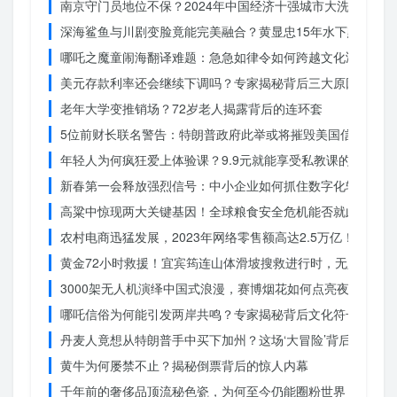
南京守门员地位不保？2024年中国经济十强城市大洗牌
深海鲨鱼与川剧变脸竟能完美融合？黄显忠15年水下默剧惊
哪吒之魔童闹海翻译难题：急急如律令如何跨越文化鸿沟？
美元存款利率还会继续下调吗？专家揭秘背后三大原因
老年大学变推销场？72岁老人揭露背后的连环套
5位前财长联名警告：特朗普政府此举或将摧毁美国信誉？
年轻人为何疯狂爱上体验课？9.9元就能享受私教课的秘密
新春第一会释放强烈信号：中小企业如何抓住数字化转型的机
高粱中惊现两大关键基因！全球粮食安全危机能否就此终结？
农村电商迅猛发展，2023年网络零售额高达2.5万亿！你还在
黄金72小时救援！宜宾筠连山体滑坡搜救进行时，无人机遥
3000架无人机演绎中国式浪漫，赛博烟花如何点亮夜空？
哪吒信俗为何能引发两岸共鸣？专家揭秘背后文化符号的力量
丹麦人竟想从特朗普手中买下加州？这场‘大冒险’背后藏着什
黄牛为何屡禁不止？揭秘倒票背后的惊人内幕
千年前的奢侈品顶流秘色瓷，为何至今仍能圈粉世界？揭秘其