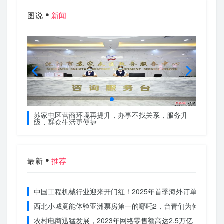
图说
新闻
服务升
苏家屯区营商环境再提升，办事不找关系，服务升
苏家屯
级，群众生活更便捷
级，群
最新
推荐
中国工程机械行业迎来开门红！2025年首季海外订单激增，
西北小城竟能体验亚洲票房第一的哪吒2，台青们为何如此惊
农村电商迅猛发展，2023年网络零售额高达2.5万亿！你还在