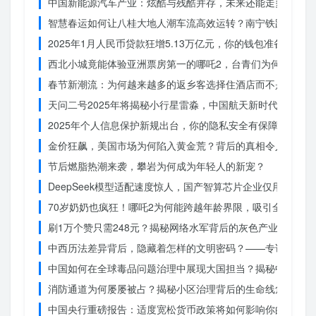
中国新能源汽车产业：炫酷与残酷并存，未来还能走多远？
智慧春运如何让八桂大地人潮车流高效运转？南宁铁路枢纽的
2025年1月人民币贷款狂增5.13万亿元，你的钱包准备好了吗
西北小城竟能体验亚洲票房第一的哪吒2，台青们为何如此惊
春节新潮流：为何越来越多的返乡客选择住酒店而不是家里？
天问二号2025年将揭秘小行星雷淼，中国航天新时代即将开
2025年个人信息保护新规出台，你的隐私安全有保障了吗？
金价狂飙，美国市场为何陷入黄金荒？背后的真相令人
节后燃脂热潮来袭，攀岩为何成为年轻人的新宠？
DeepSeek模型适配速度惊人，国产智算芯片企业仅用一周
70岁奶奶也疯狂！哪吒2为何能跨越年龄界限，吸引全民观影
刷1万个赞只需248元？揭秘网络水军背后的灰色产业链
中西历法差异背后，隐藏着怎样的文明密码？——专访南京大
中国如何在全球毒品问题治理中展现大国担当？揭秘中国方案
消防通道为何屡屡被占？揭秘小区治理背后的生命线危机
中国央行重磅报告：适度宽松货币政策将如何影响你的消费？