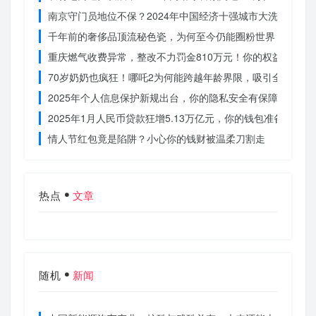
南京守门员地位不保？2024年中国经济十强城市大洗牌
千年前的奢侈品顶流秘色瓷，为何至今仍能圈粉世界？揭秘其
重庆燃气收费异常，整改不力罚金810万元！你的权益被侵犯
70岁奶奶也疯狂！哪吒2为何能跨越年龄界限，吸引全民观影
2025年个人信息保护新规出台，你的隐私安全有保障了吗？
2025年1月人民币贷款狂增5.13万亿元，你的钱包准备好了吗
情人节红包竟是陷阱？小心你的钱财被温柔刀割走
热点
文章
随机
新闻