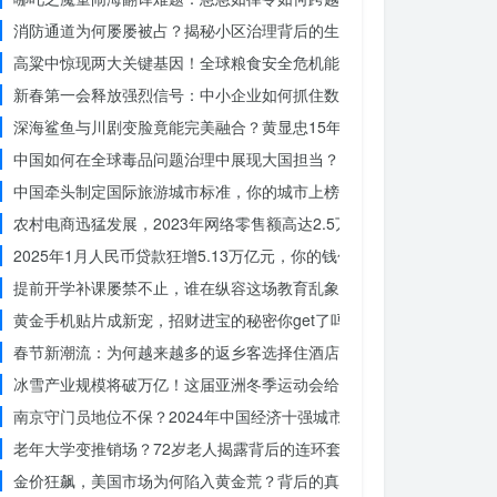
消防通道为何屡屡被占？揭秘小区治理背后的生命线危机
高粱中惊现两大关键基因！全球粮食安全危机能否就此终结？
新春第一会释放强烈信号：中小企业如何抓住数字化转型的机遇？
深海鲨鱼与川剧变脸竟能完美融合？黄显忠15年水下默剧惊艳全场
中国如何在全球毒品问题治理中展现大国担当？揭秘中国方案的独特力
中国牵头制定国际旅游城市标准，你的城市上榜了吗？
农村电商迅猛发展，2023年网络零售额高达2.5万亿！你还在等什么？
2025年1月人民币贷款狂增5.13万亿元，你的钱包准备好了吗？
提前开学补课屡禁不止，谁在纵容这场教育乱象？
黄金手机贴片成新宠，招财进宝的秘密你get了吗？
春节新潮流：为何越来越多的返乡客选择住酒店而不是家里？
冰雪产业规模将破万亿！这届亚洲冬季运动会给浙江企业带来哪些商机
南京守门员地位不保？2024年中国经济十强城市大洗牌
老年大学变推销场？72岁老人揭露背后的连环套
金价狂飙，美国市场为何陷入黄金荒？背后的真相令人