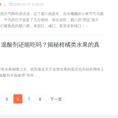
闻
|
2025-01-07 12:33:31
天气网讯俗话说，过了腊八就是年。当冷飕飕的小寒节气与腊
，平凡的日子就多了几分期待。单论这吃，腊八的“周边”就不
们最熟悉的腊八粥，有甜口、咸口、甚至还有辣口！...
了退酸剂还能吃吗？揭秘柑橘类水果的真
等水果相继上市。然而最近关于这类水果的谣言也开始在网络上
酸剂不能食用”等等...
5
6
7
8
下一页