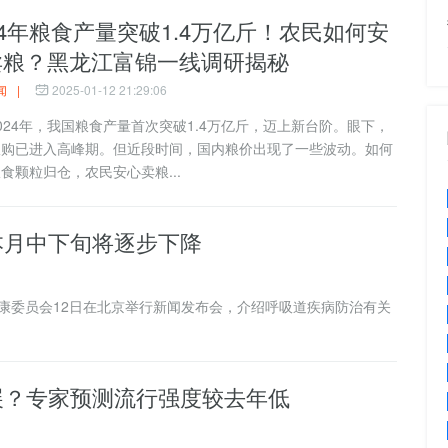
24年粮食产量突破1.4万亿斤！农民如何安
卖粮？黑龙江富锦一线调研揭秘
闻
|
2025-01-12 21:29:06
4年，我国粮食产量首次突破1.4万亿斤，迈上新台阶。眼下，
收购已进入高峰期。但近段时间，国内粮价出现了一些波动。如何
食颗粒归仓，农民安心卖粮...
本月中下旬将逐步下降
康委员会12日在北京举行新闻发布会，介绍呼吸道疾病防治有关
展？专家预测流行强度较去年低