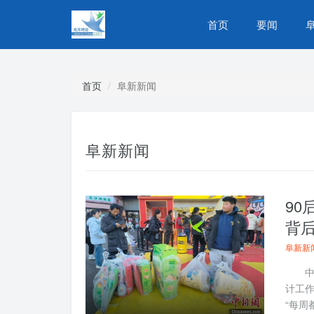
首页
要闻
首页
阜新新闻
阜新新闻
9
背
阜新新
中新
计工作
“每周