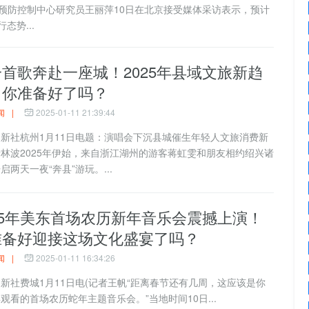
预防控制中心研究员王丽萍10日在北京接受媒体采访表示，预计
势...
首歌奔赴一座城！2025年县域文旅新趋
，你准备好了吗？
闻
|
2025-01-11 21:39:44
社杭州1月11日电题：演唱会下沉县城催生年轻人文旅消费新
林波2025年伊始，来自浙江湖州的游客蒋虹雯和朋友相约绍兴诸
启两天一夜“奔县”游玩。...
25年美东首场农历新年音乐会震撼上演！
准备好迎接这场文化盛宴了吗？
闻
|
2025-01-11 16:34:26
社费城1月11日电(记者王帆“距离春节还有几周，这应该是你
观看的首场农历蛇年主题音乐会。”当地时间10日...