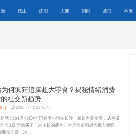
阜新
鞍山
沈阳
大连
朝阳
营口
本溪
0后为何疯狂追捧超大零食？揭秘情绪消费
后的社交新趋势
闻
|
2025-01-13 23:16:43
网长沙1月13日电(记者唐小晴在长沙一家超大零食店，从事设
苏家屯区营商环境再提升，办事不找关系，服务
的“90后”李敏买了一米多长的薯片、大片辣条和超大桶方便面。
升级，群众生活更便捷
都要来消费一次...