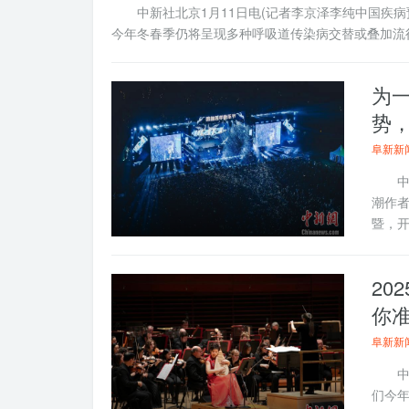
中新社北京1月11日电(记者李京泽李纯中国疾病
今年冬春季仍将呈现多种呼吸道传染病交替或叠加流行态
为一
势
阜新新
中新
潮作者
暨，开
20
你
阜新新
中新
们今年