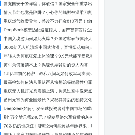
冒充国安干警诈骗，你敢信？国家安全部重拳出击，犯罪团伙被一网打
情人节红包竟是陷阱？小心你的钱财被温柔刀割走
重庆燃气收费异常，整改不力罚金810万元！你的权益被侵犯了吗？
DeepSeek模型适配速度惊人，国产智算芯片企业仅用一周完成！未
中国入境游为何如此火爆？外国游客春节体验大揭秘
3000架无人机演绎中国式浪漫，赛博烟花如何点亮夜空？
年轻人为何疯狂爱上体验课？9.9元就能享受私教课的秘密
黄牛为何屡禁不止？揭秘倒票背后的惊人内幕
1.5亿年前的秘密：政和八闽鸟如何改写鸟类演化历史？
最高检如何依法从重从严从快惩治极端恶性犯罪？揭秘重大案件背后的
重庆无人机灯光秀震撼上演，你见过空中像素点的奇迹吗？
莆田元宵为何全国最长？揭秘其背后的独特文化价值
DeepSeek如何引发全球投资者对中国市场的重新评估？
刷1万个赞只需248元？揭秘网络水军背后的灰色产业链
70岁奶奶也疯狂！哪吒2为何能跨越年龄界限，吸引全民观影？
哪吒之魔童闹海翻译难题：急急如律令如何跨越文化鸿沟？