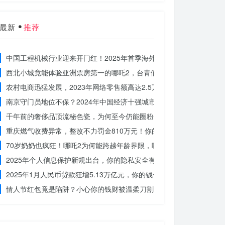
最新
推荐
中国工程机械行业迎来开门红！2025年首季海外订单激增，你准备好
西北小城竟能体验亚洲票房第一的哪吒2，台青们为何如此惊叹？
农村电商迅猛发展，2023年网络零售额高达2.5万亿！你还在等什么？
南京守门员地位不保？2024年中国经济十强城市大洗牌
千年前的奢侈品顶流秘色瓷，为何至今仍能圈粉世界？揭秘其神秘魅力
重庆燃气收费异常，整改不力罚金810万元！你的权益被侵犯了吗？
70岁奶奶也疯狂！哪吒2为何能跨越年龄界限，吸引全民观影？
2025年个人信息保护新规出台，你的隐私安全有保障了吗？
2025年1月人民币贷款狂增5.13万亿元，你的钱包准备好了吗？
情人节红包竟是陷阱？小心你的钱财被温柔刀割走