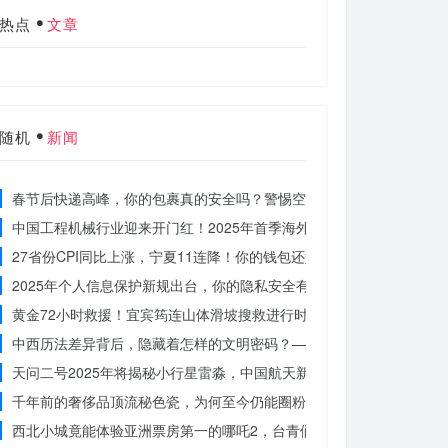
热点
文章
随机
新闻
春节后快递高峰，你的包裹真的安全吗？警惕空包诈骗
中国工程机械行业迎来开门红！2025年首季海外订单激增，你准备好
27省份CPI同比上涨，宁夏11连降！你的钱包还好吗？
2025年个人信息保护新规出台，你的隐私安全有保障了吗？
黄金72小时救援！宜宾筠连山体滑坡搜救进行时，无人机遥感技术助
中西历法差异背后，隐藏着怎样的文明密码？——专访南京大学周礼勇
天问二号2025年将揭秘小行星雷淼，中国航天新时代即将开启
千年前的奢侈品顶流秘色瓷，为何至今仍能圈粉世界？揭秘其神秘魅力
西北小城竟能体验亚洲票房第一的哪吒2，台青们为何如此惊叹？