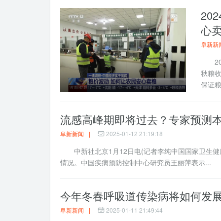
20
心
阜新新
202
秋粮
保证粮
流感高峰期即将过去？专家预测
阜新新闻
|
2025-01-12 21:19:18
中新社北京1月12日电(记者李纯中国国家卫生健
情况。中国疾病预防控制中心研究员王丽萍表示...
今年冬春呼吸道传染病将如何发
阜新新闻
|
2025-01-11 21:49:44