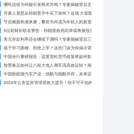
哪吒信俗为何能引发两岸共鸣？专家揭秘背后文化符号的力量
丹麦人竟想从特朗普手中买下加州？这场‘大冒险’背后藏着什么秘密
节后燃脂热潮来袭，攀岩为何成为年轻人的新宠？
5位前财长联名警告：特朗普政府此举或将摧毁美国信誉？
美元存款利率还会继续下调吗？专家揭秘背后三大原因
孩子学习困难、拒绝上学？这些门诊为你揭示背后的真相
中国央行重磅报告：适度宽松货币政策将如何影响你的消费？
智慧春运如何让八桂大地人潮车流高效运转？南宁铁路枢纽的秘密武器
中国新能源汽车产业：炫酷与残酷并存，未来还能走多远？
2024年公安监所管理质效大提升！你不可不知的法治文明新举措