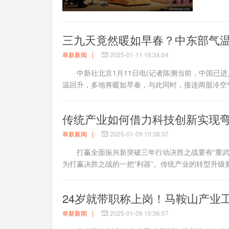
三九天竟然暖如早春？中东部气温
阜新新闻
|
2025-01-11 16:34:04
中新社北京1月11日电(记者陈溯当前，中国已进入
温回升，多地将暖如早春，与此同时，接连两股冷空气
传统产业如何借力科技创新实现
阜新新闻
|
2025-01-09 10:38:37
打赢全面振兴新突破三年行动决胜之战要有“重武
为打赢决胜之战的一把“利器”。传统产业的转型升级要
24岁就带职称上岗！马鞍山产业
阜新新闻
|
2025-01-09 10:36:07