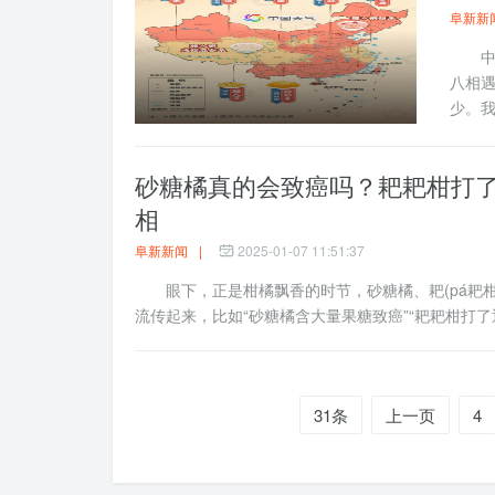
阜新新
中国
八相遇
少。我
砂糖橘真的会致癌吗？耙耙柑打
相
阜新新闻
|
2025-01-07 11:51:37
眼下，正是柑橘飘香的时节，砂糖橘、耙(pá耙柑
流传起来，比如“砂糖橘含大量果糖致癌”“耙耙柑打了退
31条
上一页
4