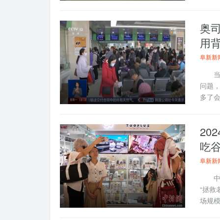
奥
用
阜新新
当前
问题
多了会
20
吃
阜新新
中新社
“拯救
场规模