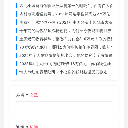
西北小城竟能体验亚洲票房第一的哪吒2，台青们为何如此惊
农村电商迅猛发展，2023年网络零售额高达2.5万亿！你还在
南京守门员地位不保？2024年中国经济十强城市大洗牌
千年前的奢侈品顶流秘色瓷，为何至今仍能圈粉世界？揭秘其
重庆燃气收费异常，整改不力罚金810万元！你的权益被侵犯
70岁奶奶也疯狂！哪吒2为何能跨越年龄界限，吸引全民观影
2025年个人信息保护新规出台，你的隐私安全有保障了吗？
2025年1月人民币贷款狂增5.13万亿元，你的钱包准备好了吗
情人节红包竟是陷阱？小心你的钱财被温柔刀割走
热点
文章
随机
新闻