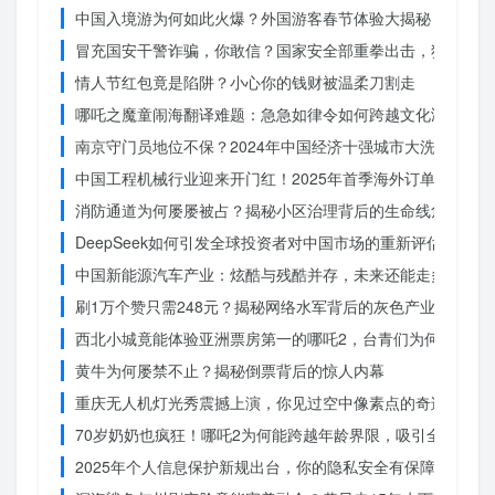
中国入境游为何如此火爆？外国游客春节体验大揭秘
冒充国安干警诈骗，你敢信？国家安全部重拳出击，犯罪团伙
情人节红包竟是陷阱？小心你的钱财被温柔刀割走
哪吒之魔童闹海翻译难题：急急如律令如何跨越文化鸿沟？
南京守门员地位不保？2024年中国经济十强城市大洗牌
中国工程机械行业迎来开门红！2025年首季海外订单激增，
消防通道为何屡屡被占？揭秘小区治理背后的生命线危机
DeepSeek如何引发全球投资者对中国市场的重新评估？
中国新能源汽车产业：炫酷与残酷并存，未来还能走多远？
刷1万个赞只需248元？揭秘网络水军背后的灰色产业链
西北小城竟能体验亚洲票房第一的哪吒2，台青们为何如此惊
黄牛为何屡禁不止？揭秘倒票背后的惊人内幕
重庆无人机灯光秀震撼上演，你见过空中像素点的奇迹吗？
70岁奶奶也疯狂！哪吒2为何能跨越年龄界限，吸引全民观影
2025年个人信息保护新规出台，你的隐私安全有保障了吗？