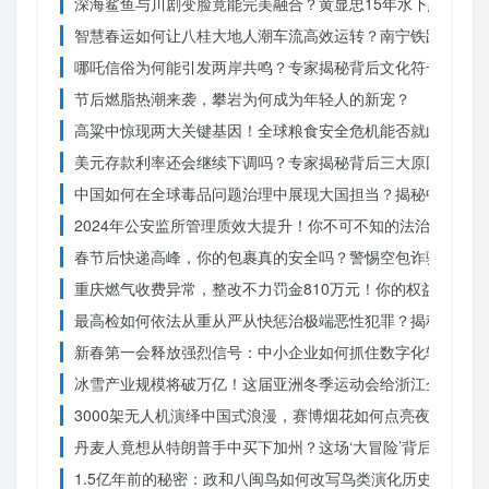
深海鲨鱼与川剧变脸竟能完美融合？黄显忠15年水下默剧惊
智慧春运如何让八桂大地人潮车流高效运转？南宁铁路枢纽的
哪吒信俗为何能引发两岸共鸣？专家揭秘背后文化符号的力量
节后燃脂热潮来袭，攀岩为何成为年轻人的新宠？
高粱中惊现两大关键基因！全球粮食安全危机能否就此终结？
美元存款利率还会继续下调吗？专家揭秘背后三大原因
中国如何在全球毒品问题治理中展现大国担当？揭秘中国方案
2024年公安监所管理质效大提升！你不可不知的法治文明新
春节后快递高峰，你的包裹真的安全吗？警惕空包诈骗
重庆燃气收费异常，整改不力罚金810万元！你的权益被侵犯
最高检如何依法从重从严从快惩治极端恶性犯罪？揭秘重大案
新春第一会释放强烈信号：中小企业如何抓住数字化转型的机
冰雪产业规模将破万亿！这届亚洲冬季运动会给浙江企业带来
3000架无人机演绎中国式浪漫，赛博烟花如何点亮夜空？
丹麦人竟想从特朗普手中买下加州？这场‘大冒险’背后藏着什
1.5亿年前的秘密：政和八闽鸟如何改写鸟类演化历史？