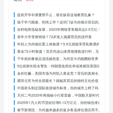
提前开学补课屡禁不止，谁在纵容这场教育乱象？
孩子学习困难、拒绝上学？这些门诊为你揭示背后的真相
农村电商迅猛发展，2023年网络零售额高达2.5万亿！你还在
老年大学变推销场？72岁老人揭露背后的连环套
年轻人为何疯狂爱上体验课？9.9元就能享受私教课的秘密
黄金72小时救援！宜宾筠连山体滑坡搜救进行时，无人机遥
千年前的奢侈品顶流秘色瓷，为何至今仍能圈粉世界？揭秘其
5位前财长联名警告：特朗普政府此举或将摧毁美国信誉？
金价狂飙，美国市场为何陷入黄金荒？背后的真相令人
莆田元宵为何全国最长？揭秘其背后的独特文化价值
中国牵头制定国际旅游城市标准，你的城市上榜了吗？
天问二号2025年将揭秘小行星雷淼，中国航天新时代即将开
2025年1月人民币贷款狂增5.13万亿元，你的钱包准备好了吗
春节新潮流：为何越来越多的返乡客选择住酒店而不是家里？