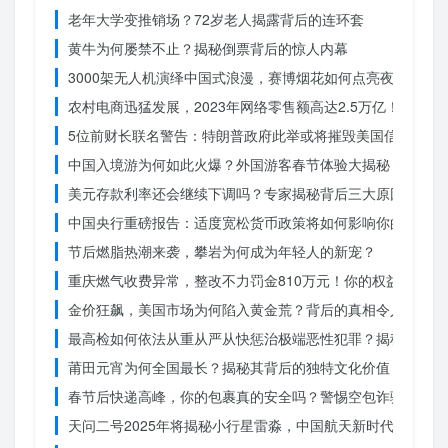
老年大学变推销场？72岁老人揭露背后的连环套
黄牛为何屡禁不止？揭秘倒票背后的惊人内幕
3000架无人机演绎中国式浪漫，赛博烟花如何点亮夜空？
农村电商迅猛发展，2023年网络零售额高达2.5万亿！你还在
5位前财长联名警告：特朗普政府此举或将摧毁美国信誉？
中国入境游为何如此火爆？外国游客春节体验大揭秘
美元存款利率还会继续下调吗？专家揭秘背后三大原因
中国央行重磅报告：适度宽松货币政策将如何影响你的消费？
节后燃脂热潮来袭，攀岩为何成为年轻人的新宠？
重庆燃气收费异常，整改不力罚金810万元！你的权益被侵犯
金价狂飙，美国市场为何陷入黄金荒？背后的真相令人
最高检如何依法从重从严从快惩治极端恶性犯罪？揭秘重大案
莆田元宵为何全国最长？揭秘其背后的独特文化价值
春节后快递高峰，你的包裹真的安全吗？警惕空包诈骗
天问二号2025年将揭秘小行星雷淼，中国航天新时代即将开