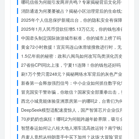
哪吒信俗为何能引发两岸共鸣？专家揭秘背后文化符号的力量
消防通道为何屡屡被占？揭秘小区治理背后的生命线危机
2025年个人信息保护新规出台，你的隐私安全有保障了吗？
2025年1月人民币贷款狂增5.13万亿元，你的钱包准备好了吗
中国牵头制定国际旅游城市标准，你的城市上榜了吗？
黄金72小时救援！宜宾筠连山体滑坡搜救进行时，无人机遥
1.5亿年前的秘密：政和八闽鸟如何改写鸟类演化历史？
27省份CPI同比上涨，宁夏11连降！你的钱包还好吗？
刷1万个赞只需248元？揭秘网络水军背后的灰色产业链
新春第一会释放强烈信号：中小企业如何抓住数字化转型的机
冒充国安干警诈骗，你敢信？国家安全部重拳出击，犯罪团伙
西北小城竟能体验亚洲票房第一的哪吒2，台青们为何如此惊
DeepSeek模型适配速度惊人，国产智算芯片企业仅用一周
70岁奶奶也疯狂！哪吒2为何能跨越年龄界限，吸引全民观影
智慧春运如何让八桂大地人潮车流高效运转？南宁铁路枢纽的
丹麦人竟想从特朗普手中买下加州？这场‘大冒险’背后藏着什