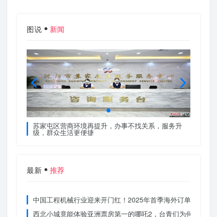
图说
新闻
服务升
苏家屯区营商环境再提升，办事不找关系，服务升
苏家屯
级，群众生活更便捷
级，群
最新
推荐
中国工程机械行业迎来开门红！2025年首季海外订单激增，
西北小城竟能体验亚洲票房第一的哪吒2，台青们为何如此惊