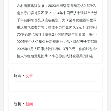
农村电商迅猛发展，2023年网络零售额高达2.5万亿！你还在
南京守门员地位不保？2024年中国经济十强城市大洗牌
千年前的奢侈品顶流秘色瓷，为何至今仍能圈粉世界？揭秘其
重庆燃气收费异常，整改不力罚金810万元！你的权益被侵犯
70岁奶奶也疯狂！哪吒2为何能跨越年龄界限，吸引全民观影
2025年个人信息保护新规出台，你的隐私安全有保障了吗？
2025年1月人民币贷款狂增5.13万亿元，你的钱包准备好了吗
情人节红包竟是陷阱？小心你的钱财被温柔刀割走
热点
文章
随机
新闻