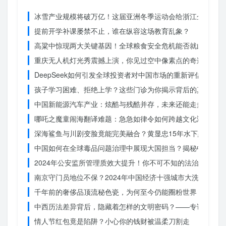
冰雪产业规模将破万亿！这届亚洲冬季运动会给浙江企业带来
提前开学补课屡禁不止，谁在纵容这场教育乱象？
高粱中惊现两大关键基因！全球粮食安全危机能否就此终结？
重庆无人机灯光秀震撼上演，你见过空中像素点的奇迹吗？
DeepSeek如何引发全球投资者对中国市场的重新评估？
孩子学习困难、拒绝上学？这些门诊为你揭示背后的真相
中国新能源汽车产业：炫酷与残酷并存，未来还能走多远？
哪吒之魔童闹海翻译难题：急急如律令如何跨越文化鸿沟？
深海鲨鱼与川剧变脸竟能完美融合？黄显忠15年水下默剧惊
中国如何在全球毒品问题治理中展现大国担当？揭秘中国方案
2024年公安监所管理质效大提升！你不可不知的法治文明新
南京守门员地位不保？2024年中国经济十强城市大洗牌
千年前的奢侈品顶流秘色瓷，为何至今仍能圈粉世界？揭秘其
中西历法差异背后，隐藏着怎样的文明密码？——专访南京大
情人节红包竟是陷阱？小心你的钱财被温柔刀割走