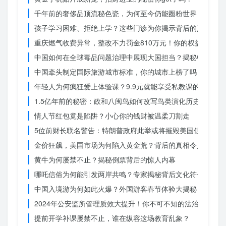
千年前的奢侈品顶流秘色瓷，为何至今仍能圈粉世界？揭秘其
孩子学习困难、拒绝上学？这些门诊为你揭示背后的真相
重庆燃气收费异常，整改不力罚金810万元！你的权益被侵犯
中国如何在全球毒品问题治理中展现大国担当？揭秘中国方案
中国牵头制定国际旅游城市标准，你的城市上榜了吗？
年轻人为何疯狂爱上体验课？9.9元就能享受私教课的秘密
1.5亿年前的秘密：政和八闽鸟如何改写鸟类演化历史？
情人节红包竟是陷阱？小心你的钱财被温柔刀割走
5位前财长联名警告：特朗普政府此举或将摧毁美国信誉？
金价狂飙，美国市场为何陷入黄金荒？背后的真相令人
黄牛为何屡禁不止？揭秘倒票背后的惊人内幕
哪吒信俗为何能引发两岸共鸣？专家揭秘背后文化符号的力量
中国入境游为何如此火爆？外国游客春节体验大揭秘
2024年公安监所管理质效大提升！你不可不知的法治文明新
提前开学补课屡禁不止，谁在纵容这场教育乱象？