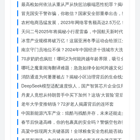
最高检如何依法从重从严从快惩治极端恶性犯罪？揭秘重大案
冒充国安干警诈骗，你敢信？国家安全部重拳出击，犯罪团伙
农村电商迅猛发展，2023年网络零售额高达2.5万亿！你还在
天问二号2025年将揭秘小行星雷淼，中国航天新时代即将开
冰雪产业规模将破万亿！这届亚洲冬季运动会给浙江企业带来
南京守门员地位不保？2024年中国经济十强城市大洗牌
70岁奶奶也疯狂！哪吒2为何能跨越年龄界限，吸引全民观影
哪吒之魔童闹海翻译难题：急急如律令如何跨越文化鸿沟？
消防通道为何屡屡被占？揭秘小区治理背后的生命线危机
DeepSeek模型适配速度惊人，国产智算芯片企业仅用一周
丹麦人竟想从特朗普手中买下加州？这场‘大冒险’背后藏着什
老年大学变推销场？72岁老人揭露背后的连环套
中国新能源汽车产业：炫酷与残酷并存，未来还能走多远？
春节后快递高峰，你的包裹真的安全吗？警惕空包诈骗
高粱中惊现两大关键基因！全球粮食安全危机能否就此终结？