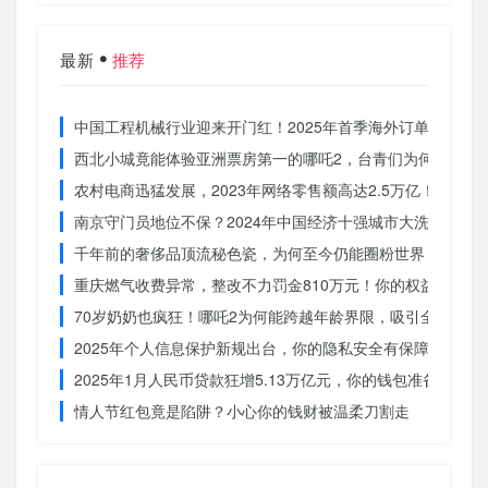
最新
推荐
中国工程机械行业迎来开门红！2025年首季海外订单激增，
西北小城竟能体验亚洲票房第一的哪吒2，台青们为何如此惊
农村电商迅猛发展，2023年网络零售额高达2.5万亿！你还在
南京守门员地位不保？2024年中国经济十强城市大洗牌
千年前的奢侈品顶流秘色瓷，为何至今仍能圈粉世界？揭秘其
重庆燃气收费异常，整改不力罚金810万元！你的权益被侵犯
70岁奶奶也疯狂！哪吒2为何能跨越年龄界限，吸引全民观影
2025年个人信息保护新规出台，你的隐私安全有保障了吗？
2025年1月人民币贷款狂增5.13万亿元，你的钱包准备好了吗
情人节红包竟是陷阱？小心你的钱财被温柔刀割走