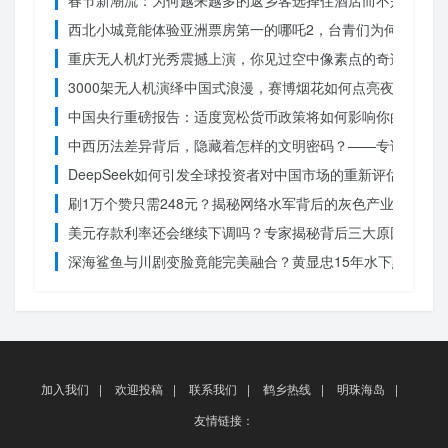
春节新潮流：为何越来越多的返乡客选择住酒店而不是家里？
西北小城竟能体验亚洲票房第一的哪吒2，台青们为何如此惊
重庆无人机灯光秀震撼上演，你见过空中像素点的奇迹吗？
3000架无人机演绎中国式浪漫，赛博烟花如何点亮夜空？
中国央行重磅报告：适度宽松货币政策将如何影响你的消费？
中西历法差异背后，隐藏着怎样的文明密码？——专访南京大
DeepSeek如何引发全球投资者对中国市场的重新评估？
刷1万个赞只需248元？揭秘网络水军背后的灰色产业链
美元存款利率还会继续下调吗？专家揭秘背后三大原因
深海鲨鱼与川剧变脸竟能完美融合？黄显忠15年水下默剧惊
加入我们
|
欢迎投稿
|
联系我们
|
鹤乡热线
|
明珠海岛
|
友情链接：