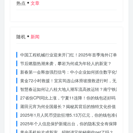
热点
文章
随机
新闻
中国工程机械行业迎来开门红！2025年首季海外订单激增，
节后燃脂热潮来袭，攀岩为何成为年轻人的新宠？
新春第一会释放强烈信号：中小企业如何抓住数字化转型的机
黄金72小时救援！宜宾筠连山体滑坡搜救进行时，无人机遥
智慧春运如何让八桂大地人潮车流高效运转？南宁铁路枢纽的
27省份CPI同比上涨，宁夏11连降！你的钱包还好吗？
莆田元宵为何全国最长？揭秘其背后的独特文化价值
2025年1月人民币贷款狂增5.13万亿元，你的钱包准备好了吗
2025年个人信息保护新规出台，你的隐私安全有保障了吗？
黄金手机贴片成新宠，招财进宝的秘密你get了吗？