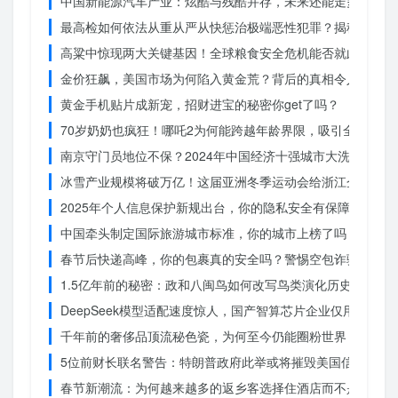
中国新能源汽车产业：炫酷与残酷并存，未来还能走多远？
最高检如何依法从重从严从快惩治极端恶性犯罪？揭秘重大案
高粱中惊现两大关键基因！全球粮食安全危机能否就此终结？
金价狂飙，美国市场为何陷入黄金荒？背后的真相令人
黄金手机贴片成新宠，招财进宝的秘密你get了吗？
70岁奶奶也疯狂！哪吒2为何能跨越年龄界限，吸引全民观影
南京守门员地位不保？2024年中国经济十强城市大洗牌
冰雪产业规模将破万亿！这届亚洲冬季运动会给浙江企业带来
2025年个人信息保护新规出台，你的隐私安全有保障了吗？
中国牵头制定国际旅游城市标准，你的城市上榜了吗？
春节后快递高峰，你的包裹真的安全吗？警惕空包诈骗
1.5亿年前的秘密：政和八闽鸟如何改写鸟类演化历史？
DeepSeek模型适配速度惊人，国产智算芯片企业仅用一周
千年前的奢侈品顶流秘色瓷，为何至今仍能圈粉世界？揭秘其
5位前财长联名警告：特朗普政府此举或将摧毁美国信誉？
春节新潮流：为何越来越多的返乡客选择住酒店而不是家里？