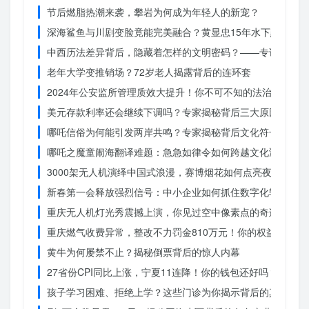
节后燃脂热潮来袭，攀岩为何成为年轻人的新宠？
深海鲨鱼与川剧变脸竟能完美融合？黄显忠15年水下默剧惊
中西历法差异背后，隐藏着怎样的文明密码？——专访南京大
老年大学变推销场？72岁老人揭露背后的连环套
2024年公安监所管理质效大提升！你不可不知的法治文明新
美元存款利率还会继续下调吗？专家揭秘背后三大原因
哪吒信俗为何能引发两岸共鸣？专家揭秘背后文化符号的力量
哪吒之魔童闹海翻译难题：急急如律令如何跨越文化鸿沟？
3000架无人机演绎中国式浪漫，赛博烟花如何点亮夜空？
新春第一会释放强烈信号：中小企业如何抓住数字化转型的机
重庆无人机灯光秀震撼上演，你见过空中像素点的奇迹吗？
重庆燃气收费异常，整改不力罚金810万元！你的权益被侵犯
黄牛为何屡禁不止？揭秘倒票背后的惊人内幕
27省份CPI同比上涨，宁夏11连降！你的钱包还好吗？
孩子学习困难、拒绝上学？这些门诊为你揭示背后的真相