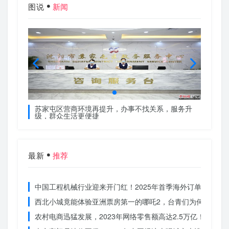
图说
新闻
服务升
苏家屯区营商环境再提升，办事不找关系，服务升
苏家屯
级，群众生活更便捷
级，群
最新
推荐
中国工程机械行业迎来开门红！2025年首季海外订单激增，
西北小城竟能体验亚洲票房第一的哪吒2，台青们为何如此惊
农村电商迅猛发展，2023年网络零售额高达2.5万亿！你还在