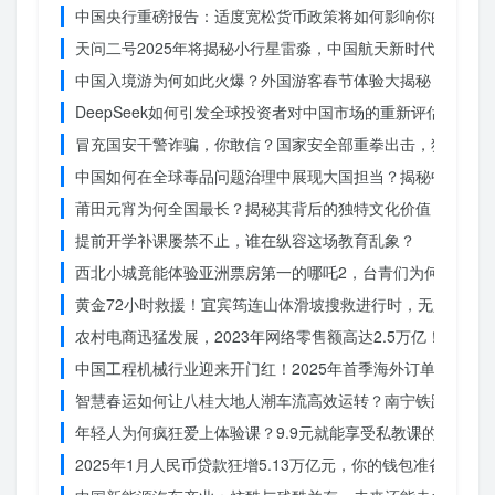
中国央行重磅报告：适度宽松货币政策将如何影响你的消费？
天问二号2025年将揭秘小行星雷淼，中国航天新时代即将开
中国入境游为何如此火爆？外国游客春节体验大揭秘
DeepSeek如何引发全球投资者对中国市场的重新评估？
冒充国安干警诈骗，你敢信？国家安全部重拳出击，犯罪团伙
中国如何在全球毒品问题治理中展现大国担当？揭秘中国方案
莆田元宵为何全国最长？揭秘其背后的独特文化价值
提前开学补课屡禁不止，谁在纵容这场教育乱象？
西北小城竟能体验亚洲票房第一的哪吒2，台青们为何如此惊
黄金72小时救援！宜宾筠连山体滑坡搜救进行时，无人机遥
农村电商迅猛发展，2023年网络零售额高达2.5万亿！你还在
中国工程机械行业迎来开门红！2025年首季海外订单激增，
智慧春运如何让八桂大地人潮车流高效运转？南宁铁路枢纽的
年轻人为何疯狂爱上体验课？9.9元就能享受私教课的秘密
2025年1月人民币贷款狂增5.13万亿元，你的钱包准备好了吗