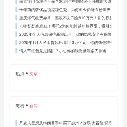
南京守门员地位不保？2024年中国经济十强城市大洗牌
千年前的奢侈品顶流秘色瓷，为何至今仍能圈粉世界？揭秘其
重庆燃气收费异常，整改不力罚金810万元！你的权益被侵犯
70岁奶奶也疯狂！哪吒2为何能跨越年龄界限，吸引全民观影
2025年个人信息保护新规出台，你的隐私安全有保障了吗？
2025年1月人民币贷款狂增5.13万亿元，你的钱包准备好了吗
情人节红包竟是陷阱？小心你的钱财被温柔刀割走
热点
文章
随机
新闻
丹麦人竟想从特朗普手中买下加州？这场‘大冒险’背后藏着什