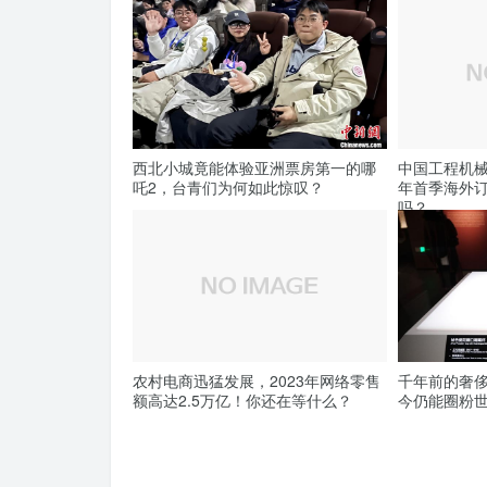
西北小城竟能体验亚洲票房第一的哪
中国工程机械
吒2，台青们为何如此惊叹？
年首季海外
吗？
农村电商迅猛发展，2023年网络零售
千年前的奢
额高达2.5万亿！你还在等什么？
今仍能圈粉