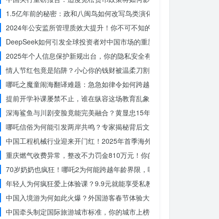
1.5亿年前的秘密：政和八闽鸟如何改写鸟类演化历史？
2024年公安监所管理质效大提升！你不可不知的法治文明新举措
DeepSeek如何引发全球投资者对中国市场的重新评估？
2025年个人信息保护新规出台，你的隐私安全有保障了吗？
情人节红包竟是陷阱？小心你的钱财被温柔刀割走
哪吒之魔童闹海翻译难题：急急如律令如何跨越文化鸿沟？
提前开学补课屡禁不止，谁在纵容这场教育乱象？
深海鲨鱼与川剧变脸竟能完美融合？黄显忠15年水下默剧惊艳全场
哪吒信俗为何能引发两岸共鸣？专家揭秘背后文化符号的力量
中国工程机械行业迎来开门红！2025年首季海外订单激增，你准备好
重庆燃气收费异常，整改不力罚金810万元！你的权益被侵犯了吗？
70岁奶奶也疯狂！哪吒2为何能跨越年龄界限，吸引全民观影？
年轻人为何疯狂爱上体验课？9.9元就能享受私教课的秘密
中国入境游为何如此火爆？外国游客春节体验大揭秘
中国牵头制定国际旅游城市标准，你的城市上榜了吗？