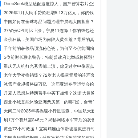
DeepSeek模型适配速度惊人，国产智算芯片企业仅用一周完成！未
2025年1月人民币贷款狂增5.13万亿元，你的钱包准备好了吗？
中国如何在全球毒品问题治理中展现大国担当？揭秘中国方案的独特力
27省份CPI同比上涨，宁夏11连降！你的钱包还好吗？
金价狂飙，美国市场为何陷入黄金荒？背后的真相令人
千年前的奢侈品顶流秘色瓷，为何至今仍能圈粉世界？揭秘其神秘魅力
5位前财长联名警告：特朗普政府此举或将摧毁美国信誉？
重庆无人机灯光秀震撼上演，你见过空中像素点的奇迹吗？
老年大学变推销场？72岁老人揭露背后的连环套
冰雪产业规模将破万亿！这届亚洲冬季运动会给浙江企业带来哪些商机
丹麦人竟想从特朗普手中买下加州？这场‘大冒险’背后藏着什么秘密
西北小城竟能体验亚洲票房第一的哪吒2，台青们为何如此惊叹？
天问二号2025年将揭秘小行星雷淼，中国航天新时代即将开启
刷1万个赞只需248元？揭秘网络水军背后的灰色产业链
黄金72小时救援！宜宾筠连山体滑坡搜救进行时，无人机遥感技术助
中国央行重磅报告：适度宽松货币政策将如何影响你的消费？