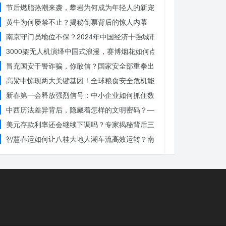
节后燃脂热潮来袭，攀岩为何成为年轻人的新宠？
黄牛为何屡禁不止？揭秘倒票背后的惊人内幕
南京守门员地位不保？2024年中国经济十强城市大洗牌
3000架无人机演绎中国式浪漫，赛博烟花如何点亮夜空？
冒充国安干警诈骗，你敢信？国家安全部重拳出击，犯罪团伙被一网打
高粱中惊现两大关键基因！全球粮食安全危机能否就此终结？
新春第一会释放强烈信号：中小企业如何抓住数字化转型的机遇？
中西历法差异背后，隐藏着怎样的文明密码？——专访南京大学周礼勇
美元存款利率还会继续下调吗？专家揭秘背后三大原因
智慧春运如何让八桂大地人潮车流高效运转？南宁铁路枢纽的秘密武器