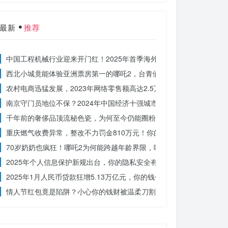
最新
推荐
中国工程机械行业迎来开门红！2025年首季海外订单激增，你准备好
西北小城竟能体验亚洲票房第一的哪吒2，台青们为何如此惊叹？
农村电商迅猛发展，2023年网络零售额高达2.5万亿！你还在等什么？
南京守门员地位不保？2024年中国经济十强城市大洗牌
千年前的奢侈品顶流秘色瓷，为何至今仍能圈粉世界？揭秘其神秘魅力
重庆燃气收费异常，整改不力罚金810万元！你的权益被侵犯了吗？
70岁奶奶也疯狂！哪吒2为何能跨越年龄界限，吸引全民观影？
2025年个人信息保护新规出台，你的隐私安全有保障了吗？
2025年1月人民币贷款狂增5.13万亿元，你的钱包准备好了吗？
情人节红包竟是陷阱？小心你的钱财被温柔刀割走