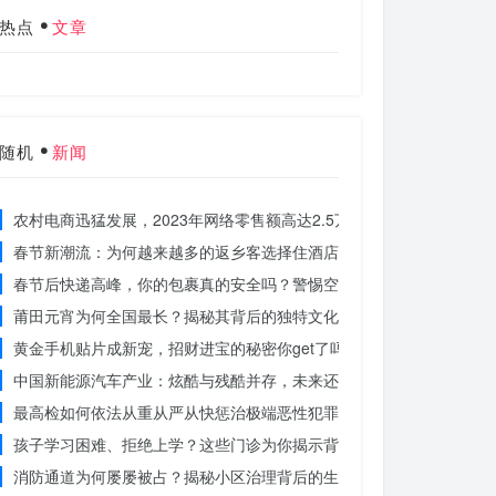
热点
文章
随机
新闻
农村电商迅猛发展，2023年网络零售额高达2.5万亿！你还在等什么？
春节新潮流：为何越来越多的返乡客选择住酒店而不是家里？
春节后快递高峰，你的包裹真的安全吗？警惕空包诈骗
莆田元宵为何全国最长？揭秘其背后的独特文化价值
黄金手机贴片成新宠，招财进宝的秘密你get了吗？
中国新能源汽车产业：炫酷与残酷并存，未来还能走多远？
最高检如何依法从重从严从快惩治极端恶性犯罪？揭秘重大案件背后的
孩子学习困难、拒绝上学？这些门诊为你揭示背后的真相
消防通道为何屡屡被占？揭秘小区治理背后的生命线危机