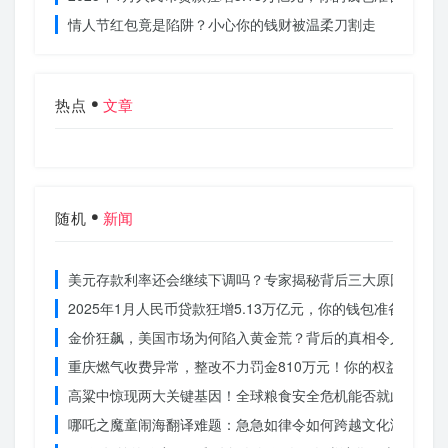
情人节红包竟是陷阱？小心你的钱财被温柔刀割走
热点
文章
随机
新闻
美元存款利率还会继续下调吗？专家揭秘背后三大原因
2025年1月人民币贷款狂增5.13万亿元，你的钱包准备好了吗
金价狂飙，美国市场为何陷入黄金荒？背后的真相令人
重庆燃气收费异常，整改不力罚金810万元！你的权益被侵犯
高粱中惊现两大关键基因！全球粮食安全危机能否就此终结？
哪吒之魔童闹海翻译难题：急急如律令如何跨越文化鸿沟？