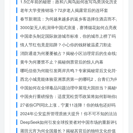
1.5亿年前的秘密：政和八闽鸟如何改写鸟类演化历史？
老年大学变推销场？72岁老人揭露背后的连环套
春节新潮流：为何越来越多的返乡客选择住酒店而不是家里？
3000架无人机演绎中国式浪漫，赛博烟花如何点亮夜空？
中国牵头制定国际旅游城市标准，你的城市上榜了吗？
情人节红包竟是陷阱？小心你的钱财被温柔刀割走
消防通道为何屡屡被占？揭秘小区治理背后的生命线危机
黄牛为何屡禁不止？揭秘倒票背后的惊人内幕
哪吒信俗为何能引发两岸共鸣？专家揭秘背后文化符号的力量
西北小城竟能体验亚洲票房第一的哪吒2，台青们为何如此惊
中国如何在全球毒品问题治理中展现大国担当？揭秘中国方案
中国央行重磅报告：适度宽松货币政策将如何影响你的消费？
27省份CPI同比上涨，宁夏11连降！你的钱包还好吗？
2024年公安监所管理质效大提升！你不可不知的法治文明新
DeepSeek如何引发全球投资者对中国市场的重新评估？
莆田元宵为何全国最长？揭秘其背后的独特文化价值