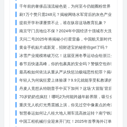
千年前的奢侈品顶流秘色瓷，为何至今仍能圈粉世界？揭秘其
刷1万个赞只需248元？揭秘网络水军背后的灰色产业链
提前开学补课屡禁不止，谁在纵容这场教育乱象？
南京守门员地位不保？2024年中国经济十强城市大洗牌
天问二号2025年将揭秘小行星雷淼，中国航天新时代即将开
黄金手机贴片成新宠，招财进宝的秘密你get了吗？
冰雪产业规模将破万亿！这届亚洲冬季运动会给浙江企业带来
春节后快递高峰，你的包裹真的安全吗？警惕空包诈骗
最高检如何依法从重从严从快惩治极端恶性犯罪？揭秘重大案
年轻人为何疯狂爱上体验课？9.9元就能享受私教课的秘密
丹麦人竟想从特朗普手中买下加州？这场‘大冒险’背后藏着什
70岁奶奶也疯狂！哪吒2为何能跨越年龄界限，吸引全民观影
重庆无人机灯光秀震撼上演，你见过空中像素点的奇迹吗？
智慧春运如何让八桂大地人潮车流高效运转？南宁铁路枢纽的
中国工程机械行业迎来开门红！2025年首季海外订单激增，