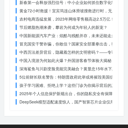
新春第一会释放强烈信号：中小企业如何抓住数字化转型的机
黄金72小时救援！宜宾筠连山体滑坡搜救进行时，无人机遥
农村电商迅猛发展，2023年网络零售额高达2.5万亿！你还在
节后燃脂热潮来袭，攀岩为何成为年轻人的新宠？
中国新能源汽车产业：炫酷与残酷并存，未来还能走多远？
冒充国安干警诈骗，你敢信？国家安全部重拳出击，犯罪团伙
中西历法差异背后，隐藏着怎样的文明密码？——专访南京大
中国入境游为何如此火爆？外国游客春节体验大揭秘
深海鲨鱼与川剧变脸竟能完美融合？黄显忠15年水下默剧惊
5位前财长联名警告：特朗普政府此举或将摧毁美国信誉？
孩子学习困难、拒绝上学？这些门诊为你揭示背后的真相
2025年个人信息保护新规出台，你的隐私安全有保障了吗？
DeepSeek模型适配速度惊人，国产智算芯片企业仅用一周