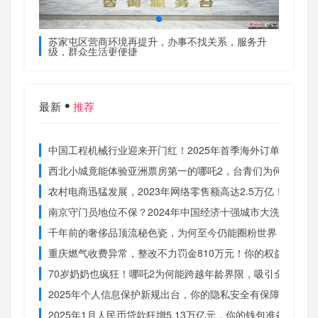
服务升
苏家屯区营商环境再提升，办事不找关系，服务升
苏家屯
级，群众生活更便捷
级，群
最新
推荐
中国工程机械行业迎来开门红！2025年首季海外订单激增，
西北小城竟能体验亚洲票房第一的哪吒2，台青们为何如此惊
农村电商迅猛发展，2023年网络零售额高达2.5万亿！你还在
南京守门员地位不保？2024年中国经济十强城市大洗牌
千年前的奢侈品顶流秘色瓷，为何至今仍能圈粉世界？揭秘其
重庆燃气收费异常，整改不力罚金810万元！你的权益被侵犯
70岁奶奶也疯狂！哪吒2为何能跨越年龄界限，吸引全民观影
2025年个人信息保护新规出台，你的隐私安全有保障了吗？
2025年1月人民币贷款狂增5.13万亿元，你的钱包准备好了吗