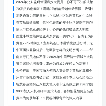
2024年公安监所管理质效大提升！你不可不知的法治文明新
70岁奶奶也疯狂！哪吒2为何能跨越年龄界限，吸引全民观影
消防通道为何屡屡被占？揭秘小区治理背后的生命线危机
春节后快递高峰，你的包裹真的安全吗？警惕空包诈骗
情人节红包竟是陷阱？小心你的钱财被温柔刀割走
西北小城竟能体验亚洲票房第一的哪吒2，台青们为何如此惊
黄金72小时救援！宜宾筠连山体滑坡搜救进行时，无人机遥
中西历法差异背后，隐藏着怎样的文明密码？——专访南京大
南京守门员地位不保？2024年中国经济十强城市大洗牌
节后燃脂热潮来袭，攀岩为何成为年轻人的新宠？
金价狂飙，美国市场为何陷入黄金荒？背后的真相令人
冰雪产业规模将破万亿！这届亚洲冬季运动会给浙江企业带来
智慧春运如何让八桂大地人潮车流高效运转？南宁铁路枢纽的
3000架无人机演绎中国式浪漫，赛博烟花如何点亮夜空？
黄牛为何屡禁不止？揭秘倒票背后的惊人内幕