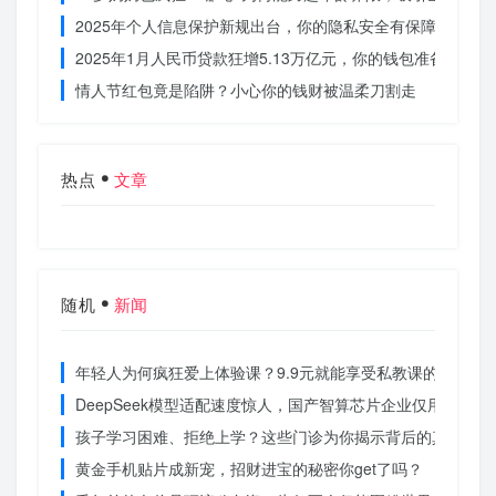
2025年个人信息保护新规出台，你的隐私安全有保障了吗？
2025年1月人民币贷款狂增5.13万亿元，你的钱包准备好了吗
情人节红包竟是陷阱？小心你的钱财被温柔刀割走
热点
文章
随机
新闻
年轻人为何疯狂爱上体验课？9.9元就能享受私教课的秘密
DeepSeek模型适配速度惊人，国产智算芯片企业仅用一周
孩子学习困难、拒绝上学？这些门诊为你揭示背后的真相
黄金手机贴片成新宠，招财进宝的秘密你get了吗？