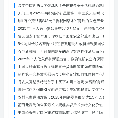
高粱中惊现两大关键基因！全球粮食安全危机能否就此终结？
天问二号2025年将揭秘小行星雷淼，中国航天新时代即将开
刷1万个赞只需248元？揭秘网络水军背后的灰色产业链
2025年1月人民币贷款狂增5.13万亿元，你的钱包准备好了吗
冒充国安干警诈骗，你敢信？国家安全部重拳出击，犯罪团伙
5位前财长联名警告：特朗普政府此举或将摧毁美国信誉？
春节新潮流：为何越来越多的返乡客选择住酒店而不是家里？
2025年个人信息保护新规出台，你的隐私安全有保障了吗？
中国央行重磅报告：适度宽松货币政策将如何影响你的消费？
新春第一会释放强烈信号：中小企业如何抓住数字化转型的机
丹麦人竟想从特朗普手中买下加州？这场‘大冒险’背后藏着什
哪吒信俗为何能引发两岸共鸣？专家揭秘背后文化符号的力量
农村电商迅猛发展，2023年网络零售额高达2.5万亿！你还在
莆田元宵为何全国最长？揭秘其背后的独特文化价值
中国牵头制定国际旅游城市标准，你的城市上榜了吗？