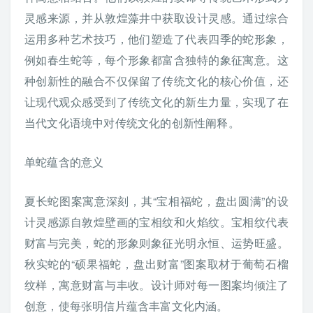
灵感来源，并从敦煌藻井中获取设计灵感。通过综合
运用多种艺术技巧，他们塑造了代表四季的蛇形象，
例如春生蛇等，每个形象都富含独特的象征寓意。这
种创新性的融合不仅保留了传统文化的核心价值，还
让现代观众感受到了传统文化的新生力量，实现了在
当代文化语境中对传统文化的创新性阐释。
单蛇蕴含的意义
夏长蛇图案寓意深刻，其“宝相福蛇，盘出圆满”的设
计灵感源自敦煌壁画的宝相纹和火焰纹。宝相纹代表
财富与完美，蛇的形象则象征光明永恒、运势旺盛。
秋实蛇的“硕果福蛇，盘出财富”图案取材于葡萄石榴
纹样，寓意财富与丰收。设计师对每一图案均倾注了
创意，使每张明信片蕴含丰富文化内涵。