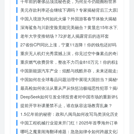
千年前的奢侈品顶流秘色瓷，为何至今仍能圈粉世界？揭秘其
美元存款利率还会继续下调吗？专家揭秘背后三大原因
中国入境游为何如此火爆？外国游客春节体验大揭秘
深海鲨鱼与川剧变脸竟能完美融合？黄显忠15年水下默剧惊
老年大学变推销场？72岁老人揭露背后的连环套
27省份CPI同比上涨，宁夏11连降！你的钱包还好吗？
重庆无人机灯光秀震撼上演，你见过空中像素点的奇迹吗？
重庆燃气收费异常，整改不力罚金810万元！你的权益被侵犯
中国新能源汽车产业：炫酷与残酷并存，未来还能走多远？
中国如何在全球毒品问题治理中展现大国担当？揭秘中国方案
最高检如何依法从重从严从快惩治极端恶性犯罪？揭秘重大案
DeepSeek如何引发全球投资者对中国市场的重新评估？
提前开学补课屡禁不止，谁在纵容这场教育乱象？
1.5亿年前的秘密：政和八闽鸟如何改写鸟类演化历史？
中国工程机械行业迎来开门红！2025年首季海外订单激增，
哪吒之魔童闹海翻译难题：急急如律令如何跨越文化鸿沟？