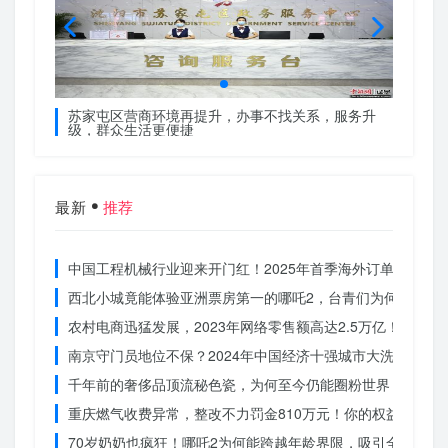
服务升
苏家屯区营商环境再提升，办事不找关系，服务升
苏家屯
级，群众生活更便捷
级，群
最新
推荐
中国工程机械行业迎来开门红！2025年首季海外订单激增，
西北小城竟能体验亚洲票房第一的哪吒2，台青们为何如此惊
农村电商迅猛发展，2023年网络零售额高达2.5万亿！你还在
南京守门员地位不保？2024年中国经济十强城市大洗牌
千年前的奢侈品顶流秘色瓷，为何至今仍能圈粉世界？揭秘其
重庆燃气收费异常，整改不力罚金810万元！你的权益被侵犯
70岁奶奶也疯狂！哪吒2为何能跨越年龄界限，吸引全民观影