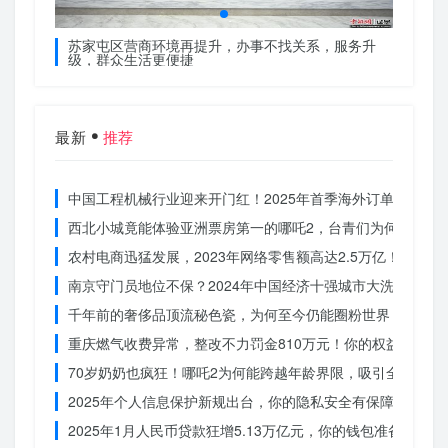
服务升
苏家屯区营商环境再提升，办事不找关系，服务升
苏家屯
级，群众生活更便捷
级，群
最新
推荐
中国工程机械行业迎来开门红！2025年首季海外订单激增，
西北小城竟能体验亚洲票房第一的哪吒2，台青们为何如此惊
农村电商迅猛发展，2023年网络零售额高达2.5万亿！你还在
南京守门员地位不保？2024年中国经济十强城市大洗牌
千年前的奢侈品顶流秘色瓷，为何至今仍能圈粉世界？揭秘其
重庆燃气收费异常，整改不力罚金810万元！你的权益被侵犯
70岁奶奶也疯狂！哪吒2为何能跨越年龄界限，吸引全民观影
2025年个人信息保护新规出台，你的隐私安全有保障了吗？
2025年1月人民币贷款狂增5.13万亿元，你的钱包准备好了吗