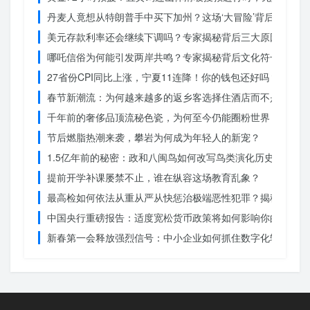
丹麦人竟想从特朗普手中买下加州？这场‘大冒险’背后藏着什
美元存款利率还会继续下调吗？专家揭秘背后三大原因
哪吒信俗为何能引发两岸共鸣？专家揭秘背后文化符号的力量
27省份CPI同比上涨，宁夏11连降！你的钱包还好吗？
春节新潮流：为何越来越多的返乡客选择住酒店而不是家里？
千年前的奢侈品顶流秘色瓷，为何至今仍能圈粉世界？揭秘其
节后燃脂热潮来袭，攀岩为何成为年轻人的新宠？
1.5亿年前的秘密：政和八闽鸟如何改写鸟类演化历史？
提前开学补课屡禁不止，谁在纵容这场教育乱象？
最高检如何依法从重从严从快惩治极端恶性犯罪？揭秘重大案
中国央行重磅报告：适度宽松货币政策将如何影响你的消费？
新春第一会释放强烈信号：中小企业如何抓住数字化转型的机