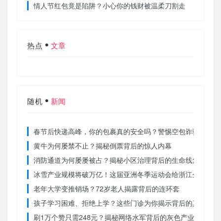
情人节红包竟是陷阱？小心你的钱财被温柔刀割走
热点
文章
随机
新闻
春节后快递高峰，你的包裹真的安全吗？警惕空包诈骗
黄牛为何屡禁不止？揭秘倒票背后的惊人内幕
消防通道为何屡屡被占？揭秘小区治理背后的生命线危机
冰雪产业规模将破万亿！这届亚洲冬季运动会给浙江企业带来
老年大学变推销场？72岁老人揭露背后的连环套
孩子学习困难、拒绝上学？这些门诊为你揭示背后的真相
刷1万个赞只需248元？揭秘网络水军背后的灰色产业链