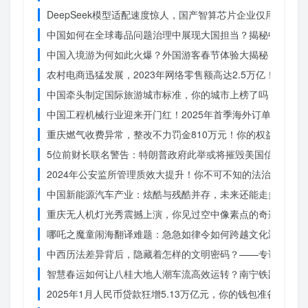
DeepSeek模型适配速度惊人，国产智算芯片企业仅用一周
中国如何在全球毒品问题治理中展现大国担当？揭秘中国方案
中国入境游为何如此火爆？外国游客春节体验大揭秘
农村电商迅猛发展，2023年网络零售额高达2.5万亿！你还在
中国牵头制定国际旅游城市标准，你的城市上榜了吗？
中国工程机械行业迎来开门红！2025年首季海外订单激增，
重庆燃气收费异常，整改不力罚金810万元！你的权益被侵犯
5位前财长联名警告：特朗普政府此举或将摧毁美国信誉？
2024年公安监所管理质效大提升！你不可不知的法治文明新
中国新能源汽车产业：炫酷与残酷并存，未来还能走多远？
重庆无人机灯光秀震撼上演，你见过空中像素点的奇迹吗？
哪吒之魔童闹海翻译难题：急急如律令如何跨越文化鸿沟？
中西历法差异背后，隐藏着怎样的文明密码？——专访南京大
智慧春运如何让八桂大地人潮车流高效运转？南宁铁路枢纽的
2025年1月人民币贷款狂增5.13万亿元，你的钱包准备好了吗