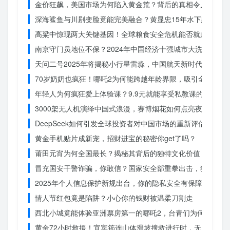
金价狂飙，美国市场为何陷入黄金荒？背后的真相令人
深海鲨鱼与川剧变脸竟能完美融合？黄显忠15年水下默剧惊
高粱中惊现两大关键基因！全球粮食安全危机能否就此终结？
南京守门员地位不保？2024年中国经济十强城市大洗牌
天问二号2025年将揭秘小行星雷淼，中国航天新时代即将开
70岁奶奶也疯狂！哪吒2为何能跨越年龄界限，吸引全民观影
年轻人为何疯狂爱上体验课？9.9元就能享受私教课的秘密
3000架无人机演绎中国式浪漫，赛博烟花如何点亮夜空？
DeepSeek如何引发全球投资者对中国市场的重新评估？
黄金手机贴片成新宠，招财进宝的秘密你get了吗？
莆田元宵为何全国最长？揭秘其背后的独特文化价值
冒充国安干警诈骗，你敢信？国家安全部重拳出击，犯罪团伙
2025年个人信息保护新规出台，你的隐私安全有保障了吗？
情人节红包竟是陷阱？小心你的钱财被温柔刀割走
西北小城竟能体验亚洲票房第一的哪吒2，台青们为何如此惊
黄金72小时救援！宜宾筠连山体滑坡搜救进行时，无人机遥