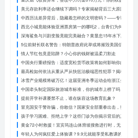
美元存款利率还会继续下调吗？专家揭秘背后三大原因
中西历法差异背后，隐藏着怎样的文明密码？——专访南京大
西北小城竟能体验亚洲票房第一的哪吒2，台青们为何如此惊
深海鲨鱼与川剧变脸竟能完美融合？黄显忠15年水下默剧惊
5位前财长联名警告：特朗普政府此举或将摧毁美国信誉？
情人节红包竟是陷阱？小心你的钱财被温柔刀割走
中国央行重磅报告：适度宽松货币政策将如何影响你的消费？
最高检如何依法从重从严从快惩治极端恶性犯罪？揭秘重大案
冰雪产业规模将破万亿！这届亚洲冬季运动会给浙江企业带来
中国牵头制定国际旅游城市标准，你的城市上榜了吗？
提前开学补课屡禁不止，谁在纵容这场教育乱象？
冒充国安干警诈骗，你敢信？国家安全部重拳出击，犯罪团伙
孩子学习困难、拒绝上学？这些门诊为你揭示背后的真相
黄金72小时救援！宜宾筠连山体滑坡搜救进行时，无人机遥
年轻人为何疯狂爱上体验课？9.9元就能享受私教课的秘密