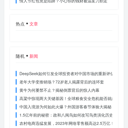
情人节红包竟是陷阱？小心你的钱财被温柔刀割走
热点
文章
随机
新闻
DeepSeek如何引发全球投资者对中国市场的重新评估？
老年大学变推销场？72岁老人揭露背后的连环套
黄牛为何屡禁不止？揭秘倒票背后的惊人内幕
高粱中惊现两大关键基因！全球粮食安全危机能否就此终结？
中国入境游为何如此火爆？外国游客春节体验大揭秘
1.5亿年前的秘密：政和八闽鸟如何改写鸟类演化历史？
农村电商迅猛发展，2023年网络零售额高达2.5万亿！你还在