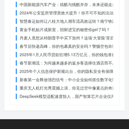
中国新能源汽车产业：炫酷与残酷并存，未来还能走多远？
2024年公安监所管理质效大提升！你不可不知的法治文明新
智慧春运如何让八桂大地人潮车流高效运转？南宁铁路枢纽的
黄金手机贴片成新宠，招财进宝的秘密你get了吗？
丹麦人竟想从特朗普手中买下加州？这场‘大冒险’背后藏着什
春节后快递高峰，你的包裹真的安全吗？警惕空包诈骗
2025年1月人民币贷款狂增5.13万亿元，你的钱包准备好了吗
春节新潮流：为何越来越多的返乡客选择住酒店而不是家里？
2025年个人信息保护新规出台，你的隐私安全有保障了吗？
新春第一会释放强烈信号：中小企业如何抓住数字化转型的机
重庆无人机灯光秀震撼上演，你见过空中像素点的奇迹吗？
DeepSeek模型适配速度惊人，国产智算芯片企业仅用一周