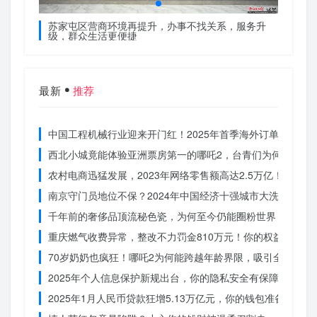
服务升
苏家屯区营商环境再提升，办事不找关系，服务升
苏家屯
级，群众生活更便捷
级，群
最新
推荐
中国工程机械行业迎来开门红！2025年首季海外订单激增，
西北小城竟能体验亚洲票房第一的哪吒2，台青们为何如此惊
农村电商迅猛发展，2023年网络零售额高达2.5万亿！你还在
南京守门员地位不保？2024年中国经济十强城市大洗牌
千年前的奢侈品顶流秘色瓷，为何至今仍能圈粉世界？揭秘其
重庆燃气收费异常，整改不力罚金810万元！你的权益被侵犯
70岁奶奶也疯狂！哪吒2为何能跨越年龄界限，吸引全民观影
2025年个人信息保护新规出台，你的隐私安全有保障了吗？
2025年1月人民币贷款狂增5.13万亿元，你的钱包准备好了吗