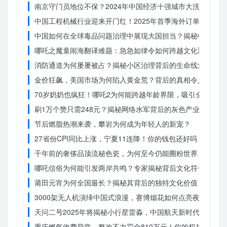
南京守门员地位不保？2024年中国经济十强城市大洗牌
中国工程机械行业迎来开门红！2025年首季海外订单激增，
中国如何在全球毒品问题治理中展现大国担当？揭秘中国方案
哪吒之魔童闹海翻译难题：急急如律令如何跨越文化鸿沟？
消防通道为何屡屡被占？揭秘小区治理背后的生命线危机
金价狂飙，美国市场为何陷入黄金荒？背后的真相令人
70岁奶奶也疯狂！哪吒2为何能跨越年龄界限，吸引全民观影
刷1万个赞只需248元？揭秘网络水军背后的灰色产业链
节后燃脂热潮来袭，攀岩为何成为年轻人的新宠？
27省份CPI同比上涨，宁夏11连降！你的钱包还好吗？
千年前的奢侈品顶流秘色瓷，为何至今仍能圈粉世界？揭秘其
哪吒信俗为何能引发两岸共鸣？专家揭秘背后文化符号的力量
莆田元宵为何全国最长？揭秘其背后的独特文化价值
3000架无人机演绎中国式浪漫，赛博烟花如何点亮夜空？
天问二号2025年将揭秘小行星雷淼，中国航天新时代即将开
重庆燃气收费异常，整改不力罚金810万元！你的权益被侵犯