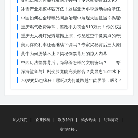
冰雪产业规模将破万亿！这届亚洲冬季运动会给浙江企业带来
中国如何在全球毒品问题治理中展现大国担当？揭秘中国方案
重庆燃气收费异常，整改不力罚金810万元！你的权益被侵犯
重庆无人机灯光秀震撼上演，你见过空中像素点的奇迹吗？
美元存款利率还会继续下调吗？专家揭秘背后三大原因
黄牛为何屡禁不止？揭秘倒票背后的惊人内幕
中西历法差异背后，隐藏着怎样的文明密码？——专访南京大
深海鲨鱼与川剧变脸竟能完美融合？黄显忠15年水下默剧惊
70岁奶奶也疯狂！哪吒2为何能跨越年龄界限，吸引全民观影
加入我们
|
欢迎投稿
|
联系我们
|
鹤乡热线
|
明珠海岛
|
友情链接：