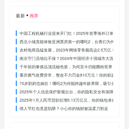
最新
推荐
中国工程机械行业迎来开门红！2025年首季海外订单激增，
西北小城竟能体验亚洲票房第一的哪吒2，台青们为何如此惊
农村电商迅猛发展，2023年网络零售额高达2.5万亿！你还在
南京守门员地位不保？2024年中国经济十强城市大洗牌
千年前的奢侈品顶流秘色瓷，为何至今仍能圈粉世界？揭秘其
重庆燃气收费异常，整改不力罚金810万元！你的权益被侵犯
70岁奶奶也疯狂！哪吒2为何能跨越年龄界限，吸引全民观影
2025年个人信息保护新规出台，你的隐私安全有保障了吗？
2025年1月人民币贷款狂增5.13万亿元，你的钱包准备好了吗
情人节红包竟是陷阱？小心你的钱财被温柔刀割走