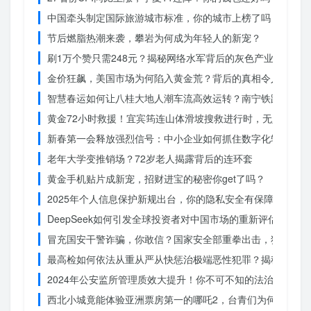
中国牵头制定国际旅游城市标准，你的城市上榜了吗？
节后燃脂热潮来袭，攀岩为何成为年轻人的新宠？
刷1万个赞只需248元？揭秘网络水军背后的灰色产业链
金价狂飙，美国市场为何陷入黄金荒？背后的真相令人
智慧春运如何让八桂大地人潮车流高效运转？南宁铁路枢纽的
黄金72小时救援！宜宾筠连山体滑坡搜救进行时，无人机遥
新春第一会释放强烈信号：中小企业如何抓住数字化转型的机
老年大学变推销场？72岁老人揭露背后的连环套
黄金手机贴片成新宠，招财进宝的秘密你get了吗？
2025年个人信息保护新规出台，你的隐私安全有保障了吗？
DeepSeek如何引发全球投资者对中国市场的重新评估？
冒充国安干警诈骗，你敢信？国家安全部重拳出击，犯罪团伙
最高检如何依法从重从严从快惩治极端恶性犯罪？揭秘重大案
2024年公安监所管理质效大提升！你不可不知的法治文明新
西北小城竟能体验亚洲票房第一的哪吒2，台青们为何如此惊