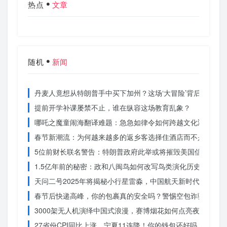
热点
文章
随机
新闻
丹麦人竟想从特朗普手中买下加州？这场‘大冒险’背后藏着什
提前开学补课屡禁不止，谁在纵容这场教育乱象？
哪吒之魔童闹海翻译难题：急急如律令如何跨越文化鸿沟？
春节新潮流：为何越来越多的返乡客选择住酒店而不是家里？
5位前财长联名警告：特朗普政府此举或将摧毁美国信誉？
1.5亿年前的秘密：政和八闽鸟如何改写鸟类演化历史？
天问二号2025年将揭秘小行星雷淼，中国航天新时代即将开
春节后快递高峰，你的包裹真的安全吗？警惕空包诈骗
3000架无人机演绎中国式浪漫，赛博烟花如何点亮夜空？
27省份CPI同比上涨，宁夏11连降！你的钱包还好吗？