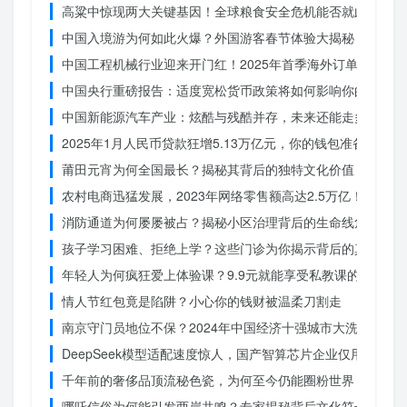
高粱中惊现两大关键基因！全球粮食安全危机能否就此终结？
中国入境游为何如此火爆？外国游客春节体验大揭秘
中国工程机械行业迎来开门红！2025年首季海外订单激增，
中国央行重磅报告：适度宽松货币政策将如何影响你的消费？
中国新能源汽车产业：炫酷与残酷并存，未来还能走多远？
2025年1月人民币贷款狂增5.13万亿元，你的钱包准备好了吗
莆田元宵为何全国最长？揭秘其背后的独特文化价值
农村电商迅猛发展，2023年网络零售额高达2.5万亿！你还在
消防通道为何屡屡被占？揭秘小区治理背后的生命线危机
孩子学习困难、拒绝上学？这些门诊为你揭示背后的真相
年轻人为何疯狂爱上体验课？9.9元就能享受私教课的秘密
情人节红包竟是陷阱？小心你的钱财被温柔刀割走
南京守门员地位不保？2024年中国经济十强城市大洗牌
DeepSeek模型适配速度惊人，国产智算芯片企业仅用一周
千年前的奢侈品顶流秘色瓷，为何至今仍能圈粉世界？揭秘其
哪吒信俗为何能引发两岸共鸣？专家揭秘背后文化符号的力量