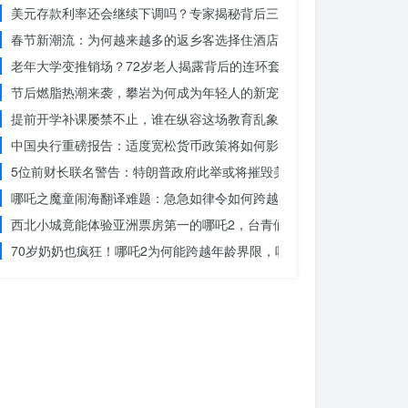
美元存款利率还会继续下调吗？专家揭秘背后三大原因
春节新潮流：为何越来越多的返乡客选择住酒店而不是家里？
老年大学变推销场？72岁老人揭露背后的连环套
节后燃脂热潮来袭，攀岩为何成为年轻人的新宠？
提前开学补课屡禁不止，谁在纵容这场教育乱象？
中国央行重磅报告：适度宽松货币政策将如何影响你的消费？
5位前财长联名警告：特朗普政府此举或将摧毁美国信誉？
哪吒之魔童闹海翻译难题：急急如律令如何跨越文化鸿沟？
西北小城竟能体验亚洲票房第一的哪吒2，台青们为何如此惊叹？
70岁奶奶也疯狂！哪吒2为何能跨越年龄界限，吸引全民观影？