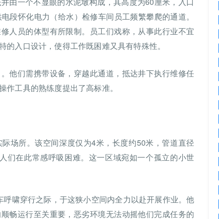
该井由一个不显眼的水泥墩构成，其高度为60厘米，入口
供电段怀化电力（给水）检修车间员工频繁攀爬的通道。
维修人员的体型有所限制。员工们戏称，从事此行业不宜
特的入口设计，使得工作既困难又具有特殊性。
口。他们需携带设备，穿越此通道，抵达井下执行维修任
操作工具的熟练度提出了高标准。
际场所。该空间深度仅为4米，长度约50米，管道直径
工人们在此常感呼吸困难。这一区域宛如一个孤立的小世
列车呼啸穿行之际，于这狭小空间内全力以赴开展作业。他
的顺畅运行至关重要，恶劣环境无法动摇他们完成任务的