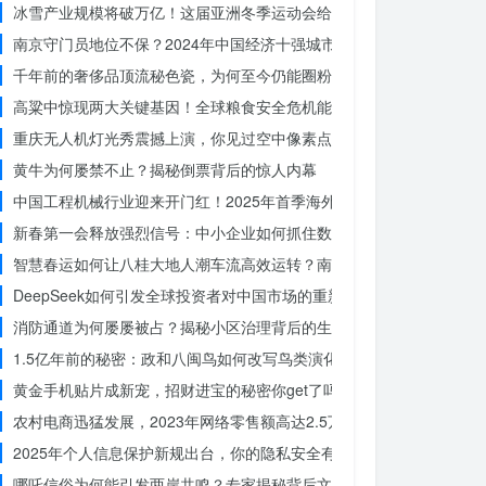
冰雪产业规模将破万亿！这届亚洲冬季运动会给浙江企业带来哪些商机
南京守门员地位不保？2024年中国经济十强城市大洗牌
千年前的奢侈品顶流秘色瓷，为何至今仍能圈粉世界？揭秘其神秘魅力
高粱中惊现两大关键基因！全球粮食安全危机能否就此终结？
重庆无人机灯光秀震撼上演，你见过空中像素点的奇迹吗？
黄牛为何屡禁不止？揭秘倒票背后的惊人内幕
中国工程机械行业迎来开门红！2025年首季海外订单激增，你准备好
新春第一会释放强烈信号：中小企业如何抓住数字化转型的机遇？
智慧春运如何让八桂大地人潮车流高效运转？南宁铁路枢纽的秘密武器
DeepSeek如何引发全球投资者对中国市场的重新评估？
消防通道为何屡屡被占？揭秘小区治理背后的生命线危机
1.5亿年前的秘密：政和八闽鸟如何改写鸟类演化历史？
黄金手机贴片成新宠，招财进宝的秘密你get了吗？
农村电商迅猛发展，2023年网络零售额高达2.5万亿！你还在等什么？
2025年个人信息保护新规出台，你的隐私安全有保障了吗？
哪吒信俗为何能引发两岸共鸣？专家揭秘背后文化符号的力量