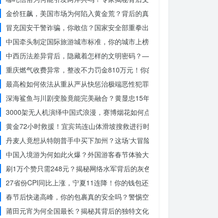
金价狂飙，美国市场为何陷入黄金荒？背后的真相令人
冒充国安干警诈骗，你敢信？国家安全部重拳出击，犯罪团伙被一网打
中国牵头制定国际旅游城市标准，你的城市上榜了吗？
中西历法差异背后，隐藏着怎样的文明密码？——专访南京大学周礼勇
重庆燃气收费异常，整改不力罚金810万元！你的权益被侵犯了吗？
最高检如何依法从重从严从快惩治极端恶性犯罪？揭秘重大案件背后的
深海鲨鱼与川剧变脸竟能完美融合？黄显忠15年水下默剧惊艳全场
3000架无人机演绎中国式浪漫，赛博烟花如何点亮夜空？
黄金72小时救援！宜宾筠连山体滑坡搜救进行时，无人机遥感技术助
丹麦人竟想从特朗普手中买下加州？这场‘大冒险’背后藏着什么秘密
中国入境游为何如此火爆？外国游客春节体验大揭秘
刷1万个赞只需248元？揭秘网络水军背后的灰色产业链
27省份CPI同比上涨，宁夏11连降！你的钱包还好吗？
春节后快递高峰，你的包裹真的安全吗？警惕空包诈骗
莆田元宵为何全国最长？揭秘其背后的独特文化价值