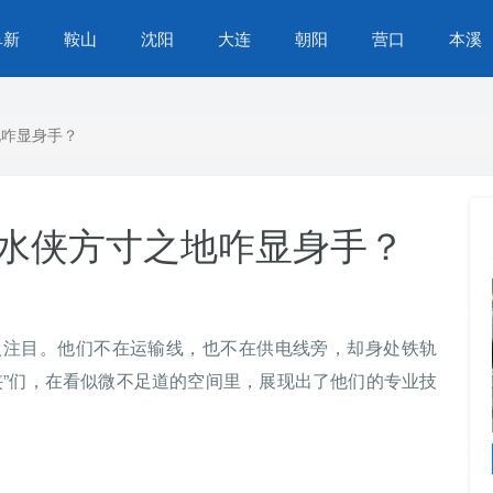
阜新
鞍山
沈阳
大连
朝阳
营口
本溪
地咋显身手？
供水侠方寸之地咋显身手？
人注目。他们不在运输线，也不在供电线旁，却身处铁轨
侠”们，在看似微不足道的空间里，展现出了他们的专业技
苏家屯区营商环境再提升，办事不找关系，服务
升级，群众生活更便捷