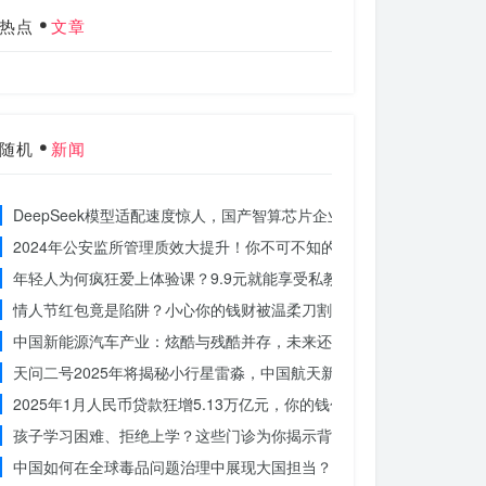
热点
文章
随机
新闻
DeepSeek模型适配速度惊人，国产智算芯片企业仅用一周完成！未
2024年公安监所管理质效大提升！你不可不知的法治文明新举措
年轻人为何疯狂爱上体验课？9.9元就能享受私教课的秘密
情人节红包竟是陷阱？小心你的钱财被温柔刀割走
中国新能源汽车产业：炫酷与残酷并存，未来还能走多远？
天问二号2025年将揭秘小行星雷淼，中国航天新时代即将开启
2025年1月人民币贷款狂增5.13万亿元，你的钱包准备好了吗？
孩子学习困难、拒绝上学？这些门诊为你揭示背后的真相
中国如何在全球毒品问题治理中展现大国担当？揭秘中国方案的独特力