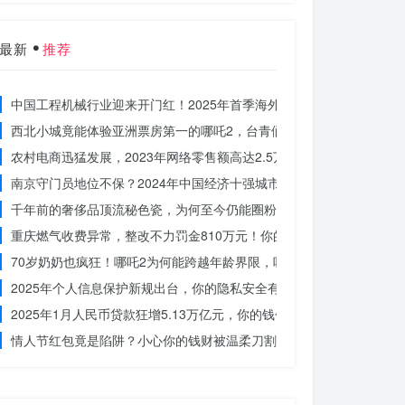
最新
推荐
中国工程机械行业迎来开门红！2025年首季海外订单激增，你准备好
西北小城竟能体验亚洲票房第一的哪吒2，台青们为何如此惊叹？
农村电商迅猛发展，2023年网络零售额高达2.5万亿！你还在等什么？
南京守门员地位不保？2024年中国经济十强城市大洗牌
千年前的奢侈品顶流秘色瓷，为何至今仍能圈粉世界？揭秘其神秘魅力
重庆燃气收费异常，整改不力罚金810万元！你的权益被侵犯了吗？
70岁奶奶也疯狂！哪吒2为何能跨越年龄界限，吸引全民观影？
2025年个人信息保护新规出台，你的隐私安全有保障了吗？
2025年1月人民币贷款狂增5.13万亿元，你的钱包准备好了吗？
情人节红包竟是陷阱？小心你的钱财被温柔刀割走