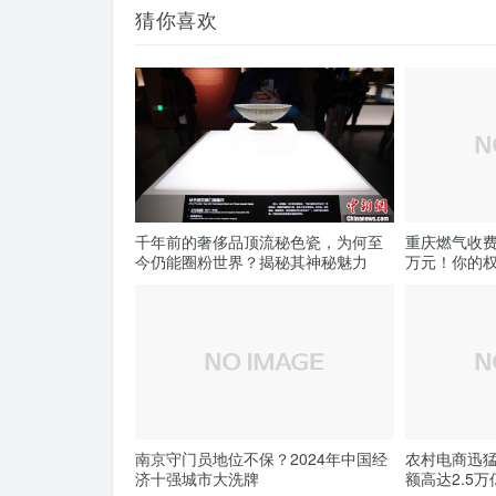
猜你喜欢
千年前的奢侈品顶流秘色瓷，为何至
重庆燃气收费
今仍能圈粉世界？揭秘其神秘魅力
万元！你的
南京守门员地位不保？2024年中国经
农村电商迅猛
济十强城市大洗牌
额高达2.5