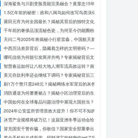
深海鲨鱼与川剧变脸竟能完美融合？黄显忠15年水下默剧惊艳全场
1.5亿年前的秘密：政和八闽鸟如何改写鸟类演化历史？
莆田元宵为何全国最长？揭秘其背后的独特文化价值
千年前的奢侈品顶流秘色瓷，为何至今仍能圈粉世界？揭秘其神秘魅力
天问二号2025年将揭秘小行星雷淼，中国航天新时代即将开启
中西历法差异背后，隐藏着怎样的文明密码？——专访南京大学周礼勇
哪吒信俗为何能引发两岸共鸣？专家揭秘背后文化符号的力量
智慧春运如何让八桂大地人潮车流高效运转？南宁铁路枢纽的秘密武器
美元存款利率还会继续下调吗？专家揭秘背后三大原因
刷1万个赞只需248元？揭秘网络水军背后的灰色产业链
消防通道为何屡屡被占？揭秘小区治理背后的生命线危机
中国如何在全球毒品问题治理中展现大国担当？揭秘中国方案的独特力
2024年公安监所管理质效大提升！你不可不知的法治文明新举措
冰雪产业规模将破万亿！这届亚洲冬季运动会给浙江企业带来哪些商机
冒充国安干警诈骗，你敢信？国家安全部重拳出击，犯罪团伙被一网打
黄金手机贴片成新宠，招财进宝的秘密你get了吗？