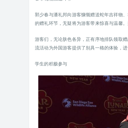
郭少春与潘礼邦向游客慷慨赠送蛇年吉祥物、
的赠礼环节，无疑将为游客带来惊喜与温馨。
游客们，无论肤色各异，正有序地排队领取赠
流活动为外国游客提供了别具一格的体验，进
学生的积极参与