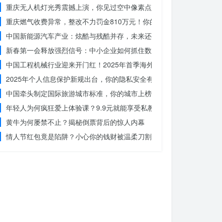
重庆无人机灯光秀震撼上演，你见过空中像素点的奇迹吗？
重庆燃气收费异常，整改不力罚金810万元！你的权益被侵犯了吗？
中国新能源汽车产业：炫酷与残酷并存，未来还能走多远？
新春第一会释放强烈信号：中小企业如何抓住数字化转型的机遇？
中国工程机械行业迎来开门红！2025年首季海外订单激增，你准备好
2025年个人信息保护新规出台，你的隐私安全有保障了吗？
中国牵头制定国际旅游城市标准，你的城市上榜了吗？
年轻人为何疯狂爱上体验课？9.9元就能享受私教课的秘密
黄牛为何屡禁不止？揭秘倒票背后的惊人内幕
情人节红包竟是陷阱？小心你的钱财被温柔刀割走