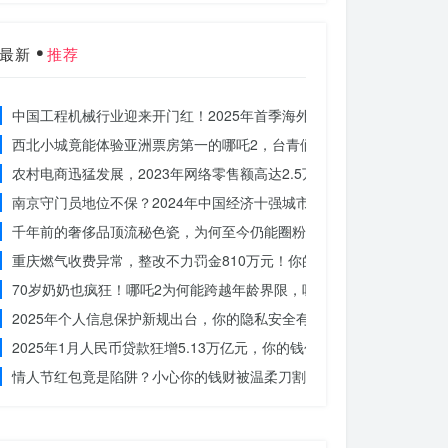
最新
推荐
中国工程机械行业迎来开门红！2025年首季海外订单激增，你准备好
西北小城竟能体验亚洲票房第一的哪吒2，台青们为何如此惊叹？
农村电商迅猛发展，2023年网络零售额高达2.5万亿！你还在等什么？
南京守门员地位不保？2024年中国经济十强城市大洗牌
千年前的奢侈品顶流秘色瓷，为何至今仍能圈粉世界？揭秘其神秘魅力
重庆燃气收费异常，整改不力罚金810万元！你的权益被侵犯了吗？
70岁奶奶也疯狂！哪吒2为何能跨越年龄界限，吸引全民观影？
2025年个人信息保护新规出台，你的隐私安全有保障了吗？
2025年1月人民币贷款狂增5.13万亿元，你的钱包准备好了吗？
情人节红包竟是陷阱？小心你的钱财被温柔刀割走