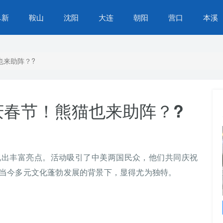
阜新
鞍山
沈阳
大连
朝阳
营口
本溪
也来助阵？?
庆春节！熊猫也来助阵？?
现出丰富亮点。活动吸引了中美两国民众，他们共同庆祝
当今多元文化蓬勃发展的背景下，显得尤为独特。
苏家屯区营商环境再提升，办事不找关系，服务
升级，群众生活更便捷