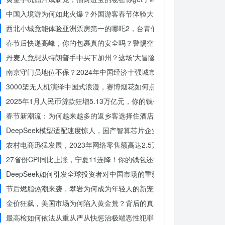
中国入境游为何如此火爆？外国游客春节体验大揭秘
西北小城竟能体验亚洲票房第一的哪吒2，台青们为何如此惊叹？
春节后快递高峰，你的包裹真的安全吗？警惕空包诈骗
丹麦人竟想从特朗普手中买下加州？这场‘大冒险’背后藏着什么秘密
南京守门员地位不保？2024年中国经济十强城市大洗牌
3000架无人机演绎中国式浪漫，赛博烟花如何点亮夜空？
2025年1月人民币贷款狂增5.13万亿元，你的钱包准备好了吗？
春节新潮流：为何越来越多的返乡客选择住酒店而不是家里？
DeepSeek模型适配速度惊人，国产智算芯片企业仅用一周完成！未
农村电商迅猛发展，2023年网络零售额高达2.5万亿！你还在等什么？
27省份CPI同比上涨，宁夏11连降！你的钱包还好吗？
DeepSeek如何引发全球投资者对中国市场的重新评估？
节后燃脂热潮来袭，攀岩为何成为年轻人的新宠？
金价狂飙，美国市场为何陷入黄金荒？背后的真相令人
最高检如何依法从重从严从快惩治极端恶性犯罪？揭秘重大案件背后的