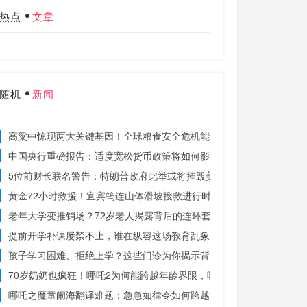
热点
文章
随机
新闻
高粱中惊现两大关键基因！全球粮食安全危机能否就此终结？
中国央行重磅报告：适度宽松货币政策将如何影响你的消费？
5位前财长联名警告：特朗普政府此举或将摧毁美国信誉？
黄金72小时救援！宜宾筠连山体滑坡搜救进行时，无人机遥感技术助
老年大学变推销场？72岁老人揭露背后的连环套
提前开学补课屡禁不止，谁在纵容这场教育乱象？
孩子学习困难、拒绝上学？这些门诊为你揭示背后的真相
70岁奶奶也疯狂！哪吒2为何能跨越年龄界限，吸引全民观影？
哪吒之魔童闹海翻译难题：急急如律令如何跨越文化鸿沟？