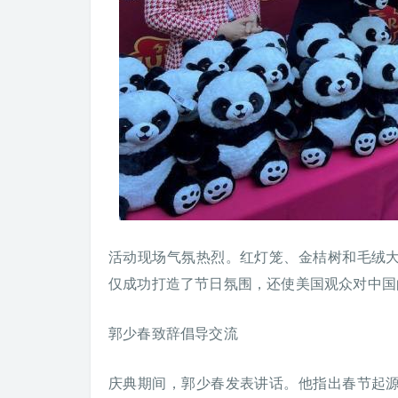
活动现场气氛热烈。红灯笼、金桔树和毛绒
仅成功打造了节日氛围，还使美国观众对中国
郭少春致辞倡导交流
庆典期间，郭少春发表讲话。他指出春节起