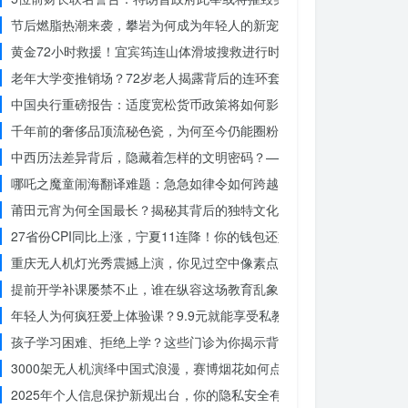
节后燃脂热潮来袭，攀岩为何成为年轻人的新宠？
黄金72小时救援！宜宾筠连山体滑坡搜救进行时，无人机遥感技术助
老年大学变推销场？72岁老人揭露背后的连环套
中国央行重磅报告：适度宽松货币政策将如何影响你的消费？
千年前的奢侈品顶流秘色瓷，为何至今仍能圈粉世界？揭秘其神秘魅力
中西历法差异背后，隐藏着怎样的文明密码？——专访南京大学周礼勇
哪吒之魔童闹海翻译难题：急急如律令如何跨越文化鸿沟？
莆田元宵为何全国最长？揭秘其背后的独特文化价值
27省份CPI同比上涨，宁夏11连降！你的钱包还好吗？
重庆无人机灯光秀震撼上演，你见过空中像素点的奇迹吗？
提前开学补课屡禁不止，谁在纵容这场教育乱象？
年轻人为何疯狂爱上体验课？9.9元就能享受私教课的秘密
孩子学习困难、拒绝上学？这些门诊为你揭示背后的真相
3000架无人机演绎中国式浪漫，赛博烟花如何点亮夜空？
2025年个人信息保护新规出台，你的隐私安全有保障了吗？