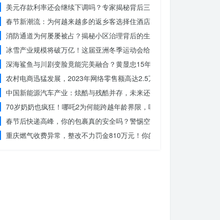
美元存款利率还会继续下调吗？专家揭秘背后三大原因
春节新潮流：为何越来越多的返乡客选择住酒店而不是家里？
消防通道为何屡屡被占？揭秘小区治理背后的生命线危机
冰雪产业规模将破万亿！这届亚洲冬季运动会给浙江企业带来哪些商机
深海鲨鱼与川剧变脸竟能完美融合？黄显忠15年水下默剧惊艳全场
农村电商迅猛发展，2023年网络零售额高达2.5万亿！你还在等什么？
中国新能源汽车产业：炫酷与残酷并存，未来还能走多远？
70岁奶奶也疯狂！哪吒2为何能跨越年龄界限，吸引全民观影？
春节后快递高峰，你的包裹真的安全吗？警惕空包诈骗
重庆燃气收费异常，整改不力罚金810万元！你的权益被侵犯了吗？