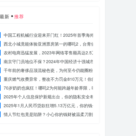
最新
推荐
中国工程机械行业迎来开门红！2025年首季海外订单激增，你准备好
西北小城竟能体验亚洲票房第一的哪吒2，台青们为何如此惊叹？
农村电商迅猛发展，2023年网络零售额高达2.5万亿！你还在等什么？
南京守门员地位不保？2024年中国经济十强城市大洗牌
千年前的奢侈品顶流秘色瓷，为何至今仍能圈粉世界？揭秘其神秘魅力
重庆燃气收费异常，整改不力罚金810万元！你的权益被侵犯了吗？
70岁奶奶也疯狂！哪吒2为何能跨越年龄界限，吸引全民观影？
2025年个人信息保护新规出台，你的隐私安全有保障了吗？
2025年1月人民币贷款狂增5.13万亿元，你的钱包准备好了吗？
情人节红包竟是陷阱？小心你的钱财被温柔刀割走