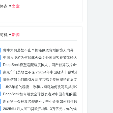
热点
文章
随机
新闻
黄牛为何屡禁不止？揭秘倒票背后的惊人内幕
中国入境游为何如此火爆？外国游客春节体验大揭秘
DeepSeek模型适配速度惊人，国产智算芯片企业仅用一周完成！未
南京守门员地位不保？2024年中国经济十强城市大洗牌
哪吒信俗为何能引发两岸共鸣？专家揭秘背后文化符号的力量
1.5亿年前的秘密：政和八闽鸟如何改写鸟类演化历史？
DeepSeek如何引发全球投资者对中国市场的重新评估？
新春第一会释放强烈信号：中小企业如何抓住数字化转型的机遇？
2025年1月人民币贷款狂增5.13万亿元，你的钱包准备好了吗？