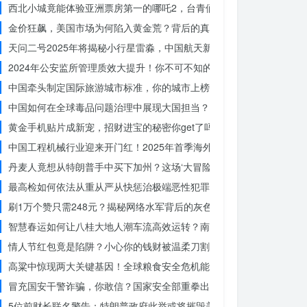
西北小城竟能体验亚洲票房第一的哪吒2，台青们为何如此惊叹？
金价狂飙，美国市场为何陷入黄金荒？背后的真相令人
天问二号2025年将揭秘小行星雷淼，中国航天新时代即将开启
2024年公安监所管理质效大提升！你不可不知的法治文明新举措
中国牵头制定国际旅游城市标准，你的城市上榜了吗？
中国如何在全球毒品问题治理中展现大国担当？揭秘中国方案的独特力
黄金手机贴片成新宠，招财进宝的秘密你get了吗？
中国工程机械行业迎来开门红！2025年首季海外订单激增，你准备好
丹麦人竟想从特朗普手中买下加州？这场‘大冒险’背后藏着什么秘密
最高检如何依法从重从严从快惩治极端恶性犯罪？揭秘重大案件背后的
刷1万个赞只需248元？揭秘网络水军背后的灰色产业链
智慧春运如何让八桂大地人潮车流高效运转？南宁铁路枢纽的秘密武器
情人节红包竟是陷阱？小心你的钱财被温柔刀割走
高粱中惊现两大关键基因！全球粮食安全危机能否就此终结？
冒充国安干警诈骗，你敢信？国家安全部重拳出击，犯罪团伙被一网打
5位前财长联名警告：特朗普政府此举或将摧毁美国信誉？