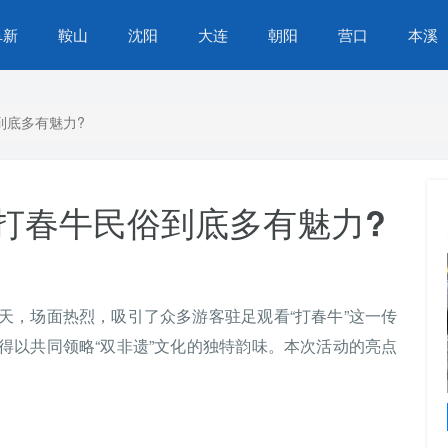
阜新
鞍山
沈阳
大连
朝阳
营口
本溪
到底多有魅力?
打春牛民俗到底多有魅力?
天，场面热烈，吸引了众多游客驻足观看“打春牛”这一传
得以共同领略“双非遗”文化的独特韵味。本次活动的亮点
苏家屯区营商环境再提升，办事不找关系，服务
升级，群众生活更便捷